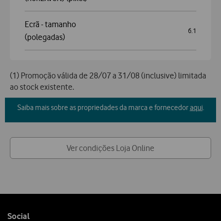
Ecrã - tamanho
6.1
(polegadas)
(1) Promoção válida de 28/07 a 31/08 (inclusive) limitada
ao stock existente.
Saiba mais sobre as propriedades da marca e fornecedor
aqui
.
Ver condições Loja Online
Follow
Social