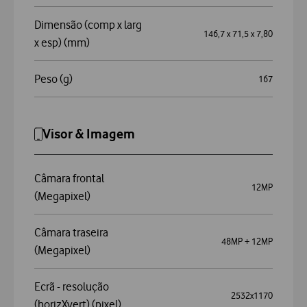
Dimensão (comp x larg
146,7 x 71,5 x 7,80
x esp) (mm)
Peso (g)
167
Visor & Imagem
Câmara frontal
12MP
(Megapixel)
Câmara traseira
48MP + 12MP
(Megapixel)
Ecrã - resolução
2532x1170
(horizXvert) (pixel)