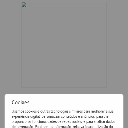
Cookies
Características
Usamos cookies e outras tecnologias similares para melhorar a sua
experiência digital, personalizar conteúdos e anúncios, para lhe
proporcionar funcionalidades de redes sociais, e para analisar dados
Accordeon
Mais Características
de navegação. Partilhamos informação, relativa à sua utilização do