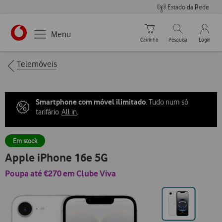
Estado da Rede
Carrinho de compras
Pesquisar
My Vo
Menu
Carrinho
Pesquisa
Login
https://www.vodafone.pt
Breadcrumbs
Telemóveis
Smartphone com móvel ilimitado
. Tudo num só
tarifário
All in
.
Em stock
Apple iPhone 16e 5G
Poupa até €270 em Clube Viva
Ir
para