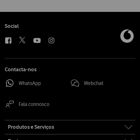
Follow
Social
us
Contacta-nos
WhatsApp
Webchat
Fala connosco
Site
Produtos e Serviços
map