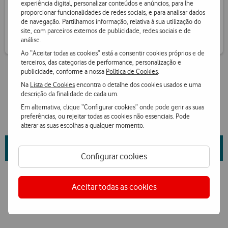
experiência digital, personalizar conteúdos e anúncios, para lhe
Receba informação de pontos por SMS
proporcionar funcionalidades de redes sociais, e para analisar dados
de navegação. Partilhamos informação, relativa à sua utilização do
site, com parceiros externos de publicidade, redes sociais e de
análise.
Ao “Aceitar todas as cookies” está a consentir cookies próprios e de
terceiros, das categorias de performance, personalização e
publicidade, conforme a nossa
Política de Cookies
.
Na
Lista de Cookies
encontra o detalhe dos cookies usados e uma
descrição da finalidade de cada um.
Em alternativa, clique “Configurar cookies” onde pode gerir as suas
preferências, ou rejeitar todas as cookies não essenciais. Pode
alterar as suas escolhas a qualquer momento.
Saiba mais sobre as propriedades da marca e fornecedor
aqui
.
Configurar cookies
Aceitar todas as cookies
Ver condições Loja Online