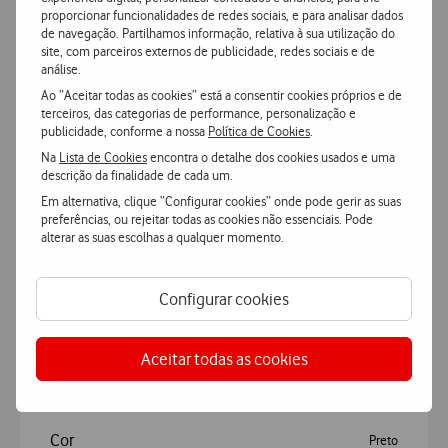
Adicionar
proporcionar funcionalidades de redes sociais, e para analisar dados
de navegação. Partilhamos informação, relativa à sua utilização do
site, com parceiros externos de publicidade, redes sociais e de
análise.
Ao “Aceitar todas as cookies” está a consentir cookies próprios e de
terceiros, das categorias de performance, personalização e
publicidade, conforme a nossa
Política de Cookies
.
Na
Lista de Cookies
encontra o detalhe dos cookies usados e uma
Características
descrição da finalidade de cada um.
Em alternativa, clique “Configurar cookies” onde pode gerir as suas
preferências, ou rejeitar todas as cookies não essenciais. Pode
Accordeon
Mais Características
alterar as suas escolhas a qualquer momento.
Configurar cookies
Apple Recondicionado iPhone 13 Pro 5G
Aceitar todas as cookies
Geral
Cor
Preto