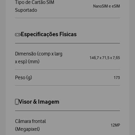
Tipo de Cartão SIM
NanoSIM e eSIM
Suportado
Especificações Físicas
Dimensão (comp x larg
146,7 x 71,5 x 7,65
x esp) (mm)
Peso (g)
173
Visor & Imagem
Câmara frontal
12MP
(Megapixel)