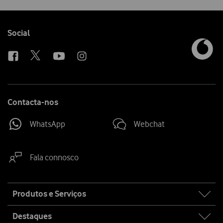
Follow
Social
us
Contacta-nos
WhatsApp
Webchat
Fala connosco
Site
Produtos e Serviços
map
Destaques