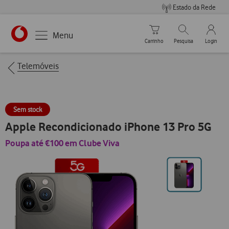
Estado da Rede
Carrinho de compras
Pesquisar
My Vo
Menu
Carrinho
Pesquisa
Login
https://www.vodafone.pt
Breadcrumbs
Telemóveis
Sem stock
Apple Recondicionado iPhone 13 Pro 5G
Poupa até €100 em Clube Viva
Ir
para
posição0