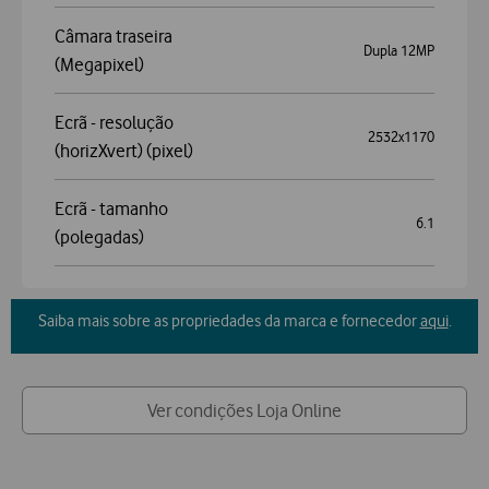
Câmara traseira
Dupla 12MP
(Megapixel)
Ecrã - resolução
2532x1170
(horizXvert) (pixel)
Ecrã - tamanho
6.1
(polegadas)
Saiba mais sobre as propriedades da marca e fornecedor
aqui
.
Ver condições Loja Online