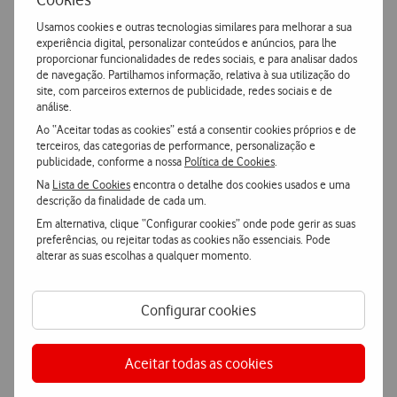
Usamos cookies e outras tecnologias similares para melhorar a sua
€59,90
experiência digital, personalizar conteúdos e anúncios, para lhe
proporcionar funcionalidades de redes sociais, e para analisar dados
de navegação. Partilhamos informação, relativa à sua utilização do
site, com parceiros externos de publicidade, redes sociais e de
análise.
Ao “Aceitar todas as cookies” está a consentir cookies próprios e de
Ver mais
terceiros, das categorias de performance, personalização e
publicidade, conforme a nossa
Política de Cookies
.
Indisponível
Na
Lista de Cookies
encontra o detalhe dos cookies usados e uma
descrição da finalidade de cada um.
Em alternativa, clique “Configurar cookies” onde pode gerir as suas
preferências, ou rejeitar todas as cookies não essenciais. Pode
alterar as suas escolhas a qualquer momento.
Configurar cookies
Características
Aceitar todas as cookies
Accordeon
Mais Características