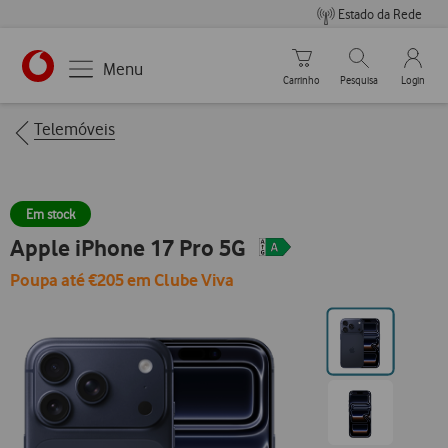
Estado da Rede
Carrinho de compras
Pesquisar
My Vo
Menu
Carrinho
Pesquisa
Login
https://www.vodafone.pt
Breadcrumbs
Telemóveis
Em stock
Apple iPhone 17 Pro 5G
Poupa até €205 em Clube Viva
Ir
para
posição0
Ir
para