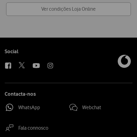
Ver condições Loja Online
Follow
Social
us
Contacta-nos
WhatsApp
Webchat
Fala connosco