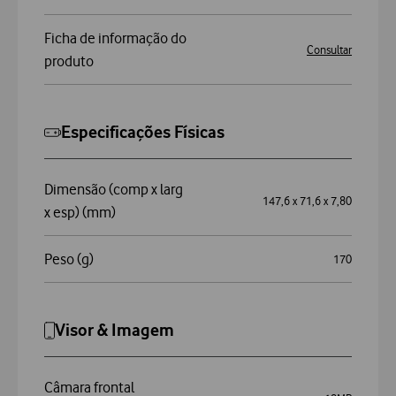
Ficha de informação do
Consultar
produto
Especificações Físicas
Dimensão (comp x larg
147,6 x 71,6 x 7,80
x esp) (mm)
Peso (g)
170
Visor & Imagem
Câmara frontal