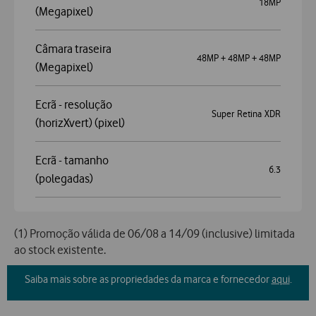
18MP
(Megapixel)
Câmara traseira
48MP + 48MP + 48MP
(Megapixel)
Ecrã - resolução
Super Retina XDR
(horizXvert) (pixel)
Ecrã - tamanho
6.3
(polegadas)
(1) Promoção válida de 06/08 a 14/09 (inclusive) limitada
ao stock existente.
Saiba mais sobre as propriedades da marca e fornecedor
aqui
.