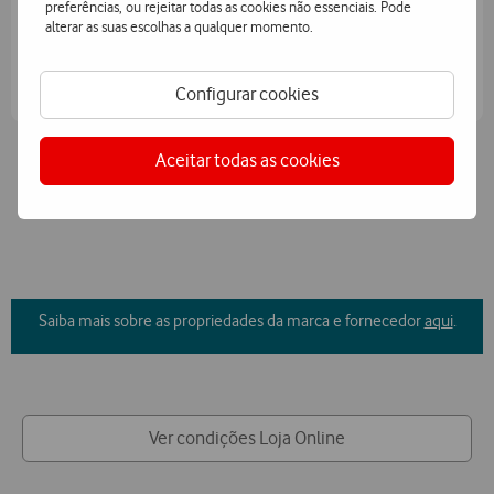
Aproveite 6 meses grátis
na adesão e
depois apenas
preferências, ou rejeitar todas as cookies não essenciais. Pode
alterar as suas escolhas a qualquer momento.
€5,03/mês.
Saber mais
Configurar cookies
Aceitar todas as cookies
Saiba mais sobre as propriedades da marca e fornecedor
aqui
.
Ver condições Loja Online