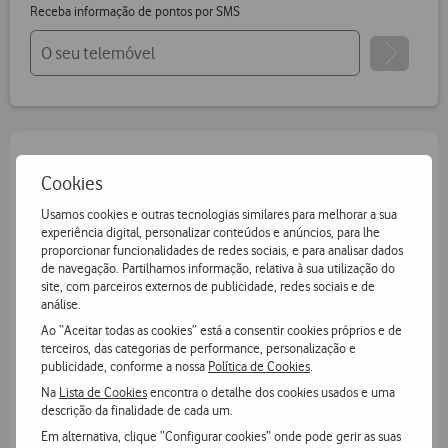
Receba informação de pontos por SMS
Cookies
Usamos cookies e outras tecnologias similares para melhorar a sua
experiência digital, personalizar conteúdos e anúncios, para lhe
proporcionar funcionalidades de redes sociais, e para analisar dados
de navegação. Partilhamos informação, relativa à sua utilização do
O que é o Vodafone OneNumber?
site, com parceiros externos de publicidade, redes sociais e de
análise.
O serviço de conectividade que permite partilhar o seu
Ao “Aceitar todas as cookies” está a consentir cookies próprios e de
tarifário móvel, número e contactos com o seu
terceiros, das categorias de performance, personalização e
smartwatch. Tenha todas as comunicações no seu pulso
publicidade, conforme a nossa
Política de Cookies
.
em qualquer lugar, mesmo sem o seu smartphone por
Na
Lista de Cookies
encontra o detalhe dos cookies usados e uma
perto.
descrição da finalidade de cada um.
Em alternativa, clique “Configurar cookies” onde pode gerir as suas