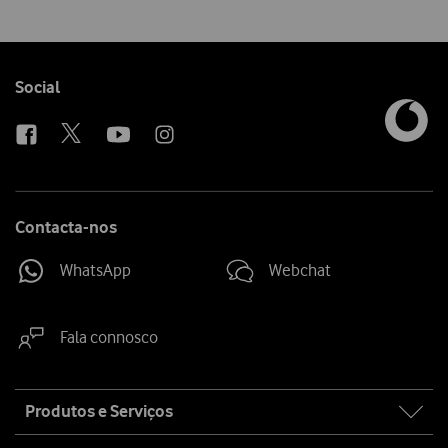
Follow
Social
us
Contacta-nos
WhatsApp
Webchat
Fala connosco
Site
Produtos e Serviços
map