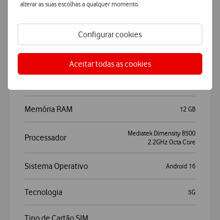
alterar as suas escolhas a qualquer momento.
Marca
Motorola
Configurar cookies
Modelo
Edge 70 Pro 5G
Aceitar todas as cookies
Conectividade e Sistemas
Bluetooth™ (norma)
5.4
Memória
512 GB
Memória RAM
12 GB
Mediatek Dimensity 8500
Processador
2.2GHz Octa Core