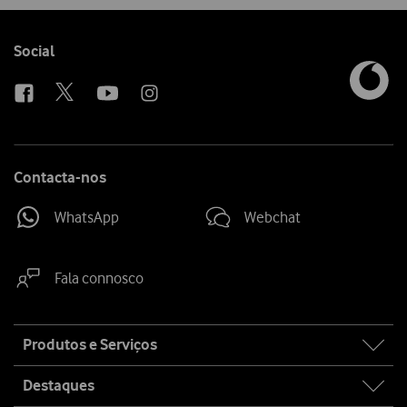
Ver condições Loja Online
Follow
Social
us
Contacta-nos
WhatsApp
Webchat
Fala connosco