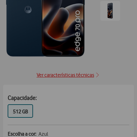
posição1
Ir
para
posição2
Ver características técnicas
Capacidade:
GB
512 GB
Escolha a cor:
Azul