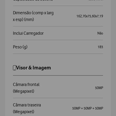
Especificações Físicas
Capacidade da bateria
6500 mAh
Dimensão (comp x larg
162,70x75,60x7,19
x esp) (mm)
Inclui Carregador
Não
Peso (g)
183
Visor & Imagem