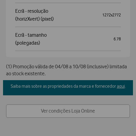
Câmara frontal
50MP
(Megapixel)
Câmara traseira
50MP + 50MP + 50MP
(Megapixel)
Ecrã - resolução
1272x2772
(horizXvert) (pixel)
Ecrã - tamanho
6.78
(polegadas)
(1) Promoção válida de 04/08 a 10/08 (inclusive) limitada
ao stock existente.
Saiba mais sobre as propriedades da marca e fornecedor
aqui
.