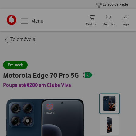
Estado da Rede
Carrinho de compras
Pesquisar
My Vo
Menu
Carrinho
Pesquisa
Login
https://www.vodafone.pt
Breadcrumbs
Telemóveis
Em stock
Motorola Edge 70 Pro 5G
Poupa até €280 em Clube Viva
Ir
para
posição0
Ir
para