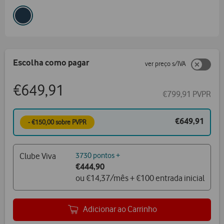
Escolha como pagar
ver preço s/IVA
€649,91
€799,91 PVPR
€649,91
- €150,00 sobre PVPR
Clube Viva
3730 pontos +
€444,90
ou €14,37/mês + €100 entrada inicial
Adicionar ao Carrinho