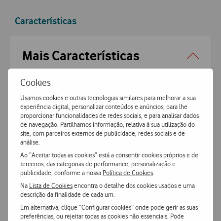
Pague de forma segura com MBWay ou Cartão de Crédito.
Cookies
Características
Usamos cookies e outras tecnologias similares para melhorar a sua
experiência digital, personalizar conteúdos e anúncios, para lhe
proporcionar funcionalidades de redes sociais, e para analisar dados
Accordeon
Mais Características
de navegação. Partilhamos informação, relativa à sua utilização do
site, com parceiros externos de publicidade, redes sociais e de
análise.
Motorola Edge 70 Pro 5G
Ao “Aceitar todas as cookies” está a consentir cookies próprios e de
terceiros, das categorias de performance, personalização e
publicidade, conforme a nossa
Política de Cookies
.
Na
Lista de Cookies
encontra o detalhe dos cookies usados e uma
Geral
descrição da finalidade de cada um.
Em alternativa, clique “Configurar cookies” onde pode gerir as suas
preferências, ou rejeitar todas as cookies não essenciais. Pode
Cor
Azul