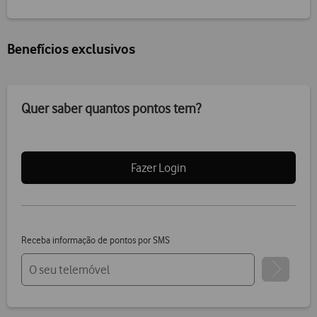
Benefícios exclusivos
24 meses
Descontos
Retomas
sem juros
até
€355,01
Vodafone
Quer saber quantos pontos tem?
Fazer Login