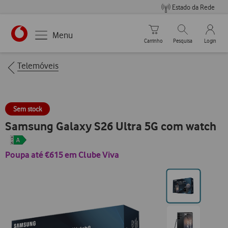
Estado da Rede
Carrinho de compras
Pesquisar
My Vo
Menu
Carrinho
Pesquisa
Login
https://www.vodafone.pt
Breadcrumbs
Telemóveis
Sem stock
Samsung Galaxy S26 Ultra 5G com watch
Poupa até €615 em Clube Viva
Ir
para
posição0
Ir