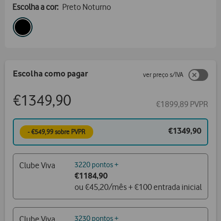
Escolha a cor:
Preto Noturno
Escolha como pagar
ver preço s/IVA
€1349,90
€1899,89 PVPR
€1349,90
- €549,99 sobre PVPR
Clube Viva
3220 pontos +
€1184,90
ou €45,20/mês + €100 entrada inicial
Clube Viva
3230 pontos +