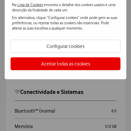
Na
Lista de Cookies
encontra o detalhe dos cookies usados e uma
descrição da finalidade de cada um.
Em alternativa, clique “Configurar cookies” onde pode gerir as suas
Geral
preferências, ou rejeitar todas as cookies não essenciais. Pode
alterar as suas escolhas a qualquer momento.
Cor
Preto Noturno
Configurar cookies
Marca
Samsung
Aceitar todas as cookies
Modelo
Galaxy S26 Ultra 5G com watch
Conectividade e Sistemas
Bluetooth™ (norma)
6.0
Memória
512 GB