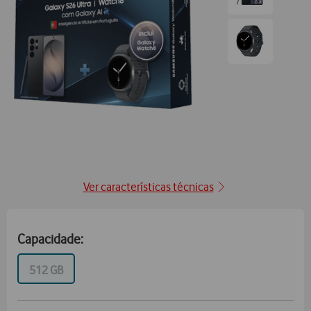
para
posição1
Ir
para
posição2
Ver características técnicas
Capacidade:
GB
512 GB