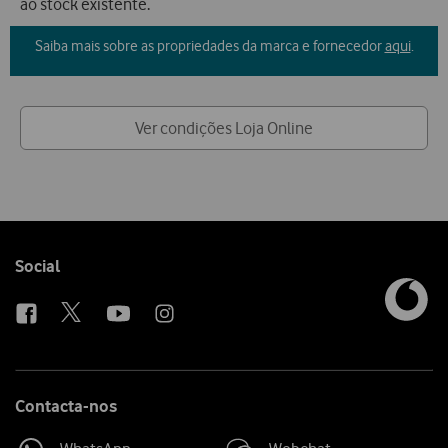
ao stock existente.
Saiba mais sobre as propriedades da marca e fornecedor
aqui
.
Ver condições Loja Online
Follow
Social
us
Contacta-nos