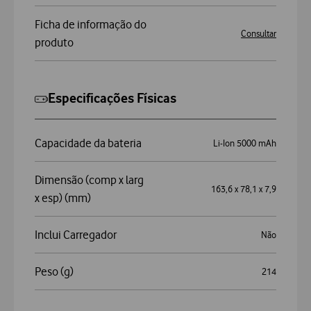
Ficha de informação do
Consultar
produto
Especificações Físicas
Capacidade da bateria
Li-Ion 5000 mAh
Dimensão (comp x larg
163,6 x 78,1 x 7,9
x esp) (mm)
Inclui Carregador
Não
Peso (g)
214