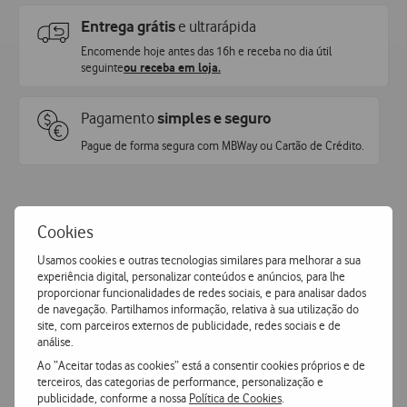
Entrega grátis
e ultrarápida
Encomende hoje antes das 16h e receba no dia útil
seguinte
ou receba em loja.
Pagamento
simples e seguro
Pague de forma segura com MBWay ou Cartão de Crédito.
Cookies
Usamos cookies e outras tecnologias similares para melhorar a sua
Características
experiência digital, personalizar conteúdos e anúncios, para lhe
proporcionar funcionalidades de redes sociais, e para analisar dados
de navegação. Partilhamos informação, relativa à sua utilização do
site, com parceiros externos de publicidade, redes sociais e de
Accordeon
Mais Características
análise.
Ao “Aceitar todas as cookies” está a consentir cookies próprios e de
terceiros, das categorias de performance, personalização e
publicidade, conforme a nossa
Política de Cookies
.
Samsung Galaxy S26 Ultra 5G com watch