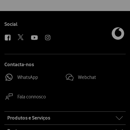
Follow
Social
us
Contacta-nos
WhatsApp
Webchat
Fala connosco
Site
Produtos e Serviços
map