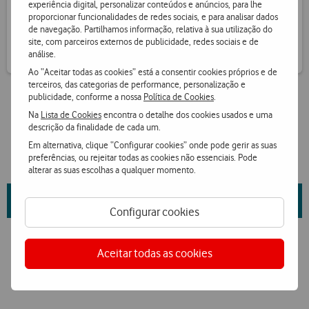
experiência digital, personalizar conteúdos e anúncios, para lhe
Receba informação de pontos por SMS
proporcionar funcionalidades de redes sociais, e para analisar dados
de navegação. Partilhamos informação, relativa à sua utilização do
site, com parceiros externos de publicidade, redes sociais e de
análise.
Ao “Aceitar todas as cookies” está a consentir cookies próprios e de
terceiros, das categorias de performance, personalização e
publicidade, conforme a nossa
Política de Cookies
.
Na
Lista de Cookies
encontra o detalhe dos cookies usados e uma
descrição da finalidade de cada um.
Em alternativa, clique “Configurar cookies” onde pode gerir as suas
preferências, ou rejeitar todas as cookies não essenciais. Pode
alterar as suas escolhas a qualquer momento.
Saiba mais sobre as propriedades da marca e fornecedor
aqui
.
Configurar cookies
Aceitar todas as cookies
Ver condições Loja Online