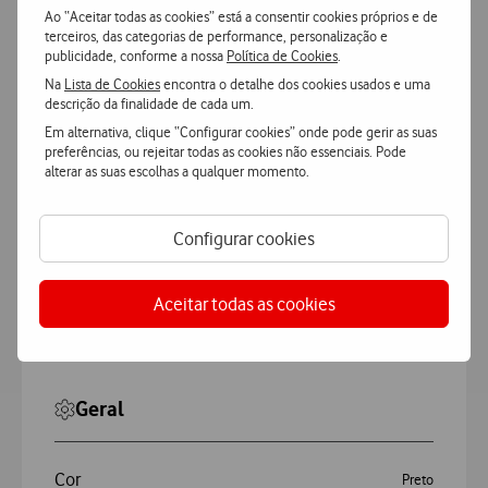
Adicionar
Ao “Aceitar todas as cookies” está a consentir cookies próprios e de
terceiros, das categorias de performance, personalização e
publicidade, conforme a nossa
Política de Cookies
.
Na
Lista de Cookies
encontra o detalhe dos cookies usados e uma
descrição da finalidade de cada um.
Em alternativa, clique “Configurar cookies” onde pode gerir as suas
preferências, ou rejeitar todas as cookies não essenciais. Pode
alterar as suas escolhas a qualquer momento.
Características
Configurar cookies
Accordeon
Mais Características
Aceitar todas as cookies
TCL 5041
Geral
Cor
Preto