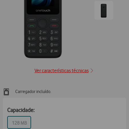
posição1
Ir
para
posição2
Ver características técnicas
Carregador incluído.
Capacidade:
MB
128 MB