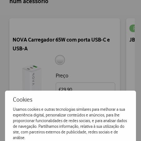
num acessório
Pou
NOVA Carregador 65W com porta USB-C e
JBL 
USB-A
Preço
€29,90
Cookies
Usamos cookies e outras tecnologias similares para melhorar a sua
experiência digital, personalizar conteúdos e anúncios, para lhe
proporcionar funcionalidades de redes sociais, e para analisar dados
de navegação. Partilhamos informação, relativa à sua utilização do
Ver mais
site, com parceiros externos de publicidade, redes sociais e de
análise.