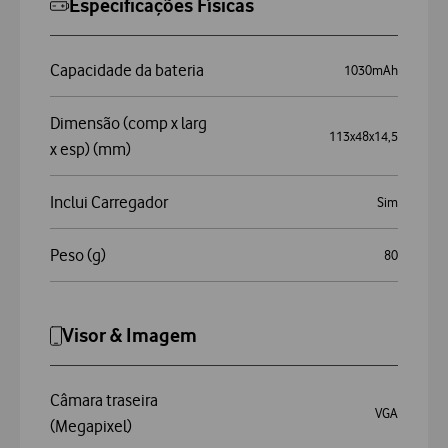
Especificações Físicas
Capacidade da bateria
1030mAh
Dimensão (comp x larg
113x48x14,5
x esp) (mm)
Inclui Carregador
Sim
Peso (g)
80
Visor & Imagem
Câmara traseira
VGA
(Megapixel)