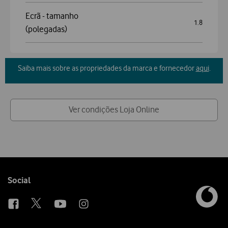
Ecrã - tamanho
1.8
(polegadas)
Saiba mais sobre as propriedades da marca e fornecedor
aqui
.
Ver condições Loja Online
Follow
Social
us