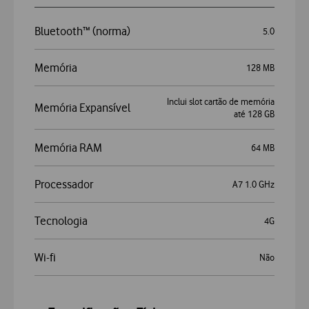
Bluetooth™ (norma)
5.0
Memória
128 MB
Inclui slot cartão de memória
Memória Expansível
até 128 GB
Memória RAM
64 MB
Processador
A7 1.0 GHz
Tecnologia
4G
Wi-fi
Não