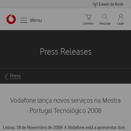
Estado da Rede
Carrinho de compras
Pesquisar
My Vo
Menu
Carrinho
Pesquisa
Login
https://www.vodafone.pt
Press Releases
Breadcrumbs
Press
Vodafone lança novos serviços na Mostra
Portugal Tecnológico 2008
Lisboa, 18 de Novembro de 2008  A Vodafone está a apresentar dois