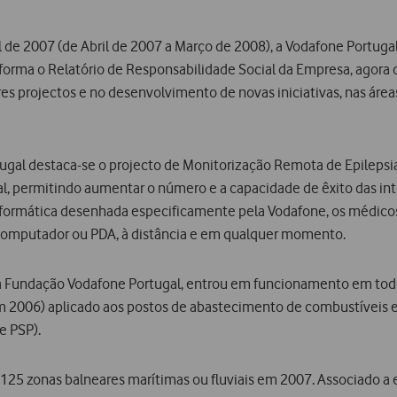
al de 2007 (de Abril de 2007 a Março de 2008), a Vodafone Portuga
nforma o Relatório de Responsabilidade Social da Empresa, agor
res projectos e no desenvolvimento de novas iniciativas, nas áre
tugal destaca-se o projecto de Monitorização Remota de Epilepsi
l, permitindo aumentar o número e a capacidade de êxito das int
nformática desenhada especificamente pela Vodafone, os médic
 computador ou PDA, à distância e em qualquer momento.
a Fundação Vodafone Portugal, entrou em funcionamento em tod
em 2006) aplicado aos postos de abastecimento de combustívei
e PSP).
125 zonas balneares marítimas ou fluviais em 2007. Associado a e