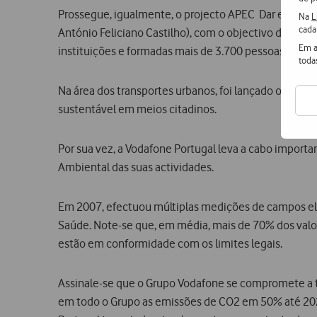
Prossegue, igualmente, o projecto APEC  Dar e Ver, 
Na
L
cada
António Feliciano Castilho), com o objectivo de pro
Em a
instituições e formadas mais de 3.700 pessoas.
toda
Na área dos transportes urbanos, foi lançado o proj
sustentável em meios citadinos.
Por sua vez, a Vodafone Portugal leva a cabo impor
Ambiental das suas actividades.
Em 2007, efectuou múltiplas medições de campos el
Saúde. Note-se que, em média, mais de 70% dos valor
estão em conformidade com os limites legais.
Assinale-se que o Grupo Vodafone se compromete a tom
em todo o Grupo as emissões de CO2 em 50% até 202