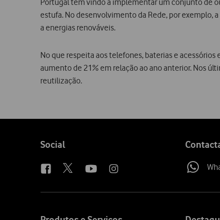
Portugal tem vindo a implementar um conjunto de out
estufa. No desenvolvimento da Rede, por exemplo, a
a energias renováveis.
No que respeita aos telefones, baterias e acessórios
aumento de 21% em relação ao ano anterior. Nos últ
reutilização.
Follow
Social
Contact
us
Wh
Site
map
Produtos e Serviços
Destaqu