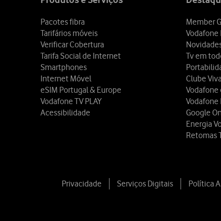
Pacotes fibra
Member G
Tarifários móveis
Vodafone 
Verificar Cobertura
Novidade
Tarifa Social de Internet
Tv em tod
Smartphones
Portabili
Internet Móvel
Clube Viv
eSIM Portugal & Europe
Vodafone
Vodafone TV PLAY
Vodafone
Acessibilidade
Google O
Energia V
Retomas 
Privacidade
Serviços Digitais
Política 