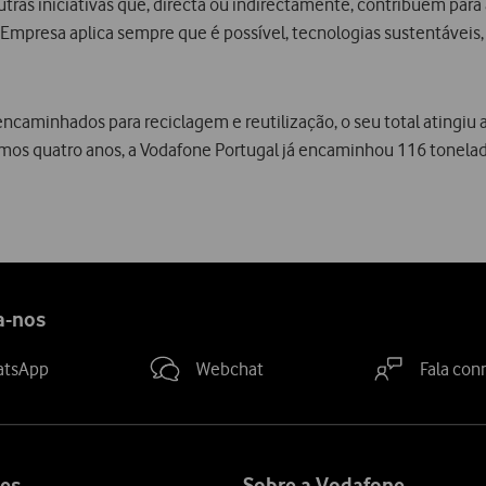
ras iniciativas que, directa ou indirectamente, contribuem para
 Empresa aplica sempre que é possível, tecnologias sustentávei
 encaminhados para reciclagem e reutilização, o seu total atingiu
imos quatro anos, a Vodafone Portugal já encaminhou 116 tonel
a-nos
atsApp
Webchat
Fala con
es
Sobre a Vodafone