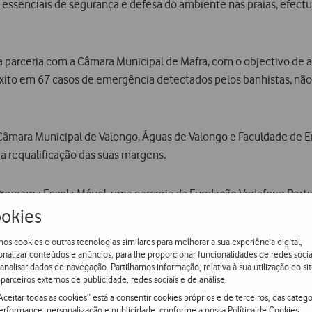
 essenciais de segurança e defesa do ambiente nas praias, efec
a parceria com a Câmara Municipal de Mafra, com o objectivo de a
êxito em 67 casos de emergência detectados pelos banhistas, não 
 Câmara Municipal de Valongo, Águas de Valongo e Faculdade de E
a requalificação das suas margens.
o Programa Escola Móvel, uma parceria da Fundação Vodafone Port
ofissionais itinerantes (feirantes, artistas circenses e outros) o
okies
os cookies e outras tecnologias similares para melhorar a sua experiência digital,
onalizar conteúdos e anúncios, para lhe proporcionar funcionalidades de redes socia
 analisar dados de navegação. Partilhamos informação, relativa à sua utilização do sit
ia todos os custos de produção de Manuais Escolares Digitais p
parceiros externos de publicidade, redes sociais e de análise.
a Educação e a Porto Editora.
Aceitar todas as cookies” está a consentir cookies próprios e de terceiros, das catego
erformance, personalização e publicidade, conforme a nossa
Política de Cookies
.