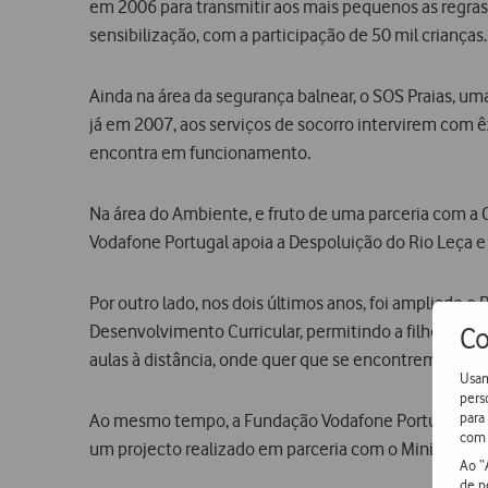
em 2006 para transmitir aos mais pequenos as regras
sensibilização, com a participação de 50 mil crianças.
Ainda na área da segurança balnear, o SOS Praias, um
já em 2007, aos serviços de socorro intervirem com 
encontra em funcionamento.
Na área do Ambiente, e fruto de uma parceria com a
Vodafone Portugal apoia a Despoluição do Rio Leça e 
Por outro lado, nos dois últimos anos, foi ampliado 
Desenvolvimento Curricular, permitindo a filhos de pr
Co
aulas à distância, onde quer que se encontrem.
Usam
pers
para
Ao mesmo tempo, a Fundação Vodafone Portugal financ
com 
um projecto realizado em parceria com o Ministério d
Ao “
de p