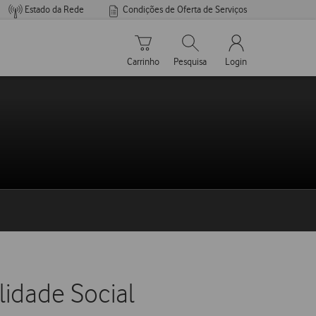
Estado da Rede
Condições de Oferta de Serviços
Carrinho de compras
Pesquisar
My Vodafone Men
Carrinho
Pesquisa
Login
lidade Social