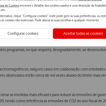
iniciado em 2005, em resultado de um Protocolo com a Associação
ista de Cookies
encontra o detalhe dos cookies usados e uma descrição da finalida
 um.
mover o acesso de pessoas com necessidades especiais às novas t
lternativa, clique “Configurar cookies” onde pode gerir as suas preferências, ou reje
s as cookies não essenciais. Pode alterar as suas escolhas a qualquer momento.
ecto CyberMoving, em parceria com o Instituto Pedro Nunes, da U
Configurar cookies
Aceitar todas as cookies
tantes programas, no que respeita, designadamente, ao desenvolv
ectromagnéticos, nalguns casos em colaboração com entidades c
es observados estão cerca de mil vezes abaixo do limite mais re
ar as medidas mais eficazes para reduzir as emissões de gases co
0, tendo como referência as emissões de CO2 do ano fiscal de 