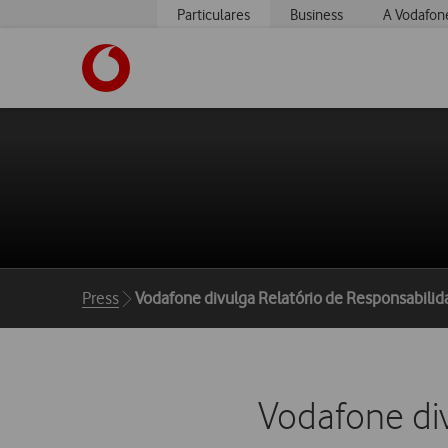
Particulares
Business
A Vodafon
https://www.vodafone.pt
Breadcrumbs
Press
Vodafone divulga Relatório de Responsabilid
Vodafone div