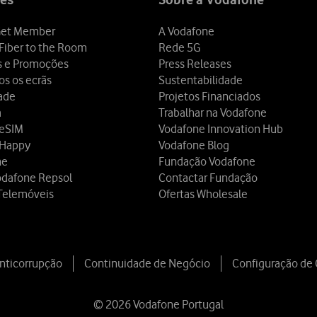
et Member
A Vodafone
Fiber to the Room
Rede 5G
s e Promoções
Press Releases
os os ecrãs
Sustentabilidade
dade
Projetos Financiados
a
Trabalhar na Vodafone
 eSIM
Vodafone Innovation Hub
 Happy
Vodafone Blog
ne
Fundação Vodafone
odafone Repsol
Contactar Fundação
Telemóveis
Ofertas Wholesale
Anticorrupção
Continuidade de Negócio
Configuração de
© 2026 Vodafone Portugal