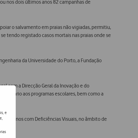
tuou nos dois últimos anos 82 campanhas de
poiar o salvamento em praias não vigiadas, permitiu,
se tendo registado casos mortais nas praias onde se
ngenharia da Universidade do Porto, a Fundação
ugal com a Direcção Geral da Inovação e do
 acesso diário aos programas escolares, bem como a
is, e
e,
ara Alunos com Deficiências Visuais, no âmbito de
rias