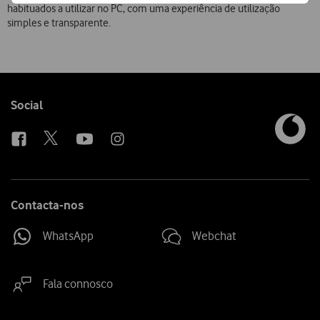
habituados a utilizar no PC, com uma experiência de utilização
simples e transparente.
Follow
Social
us
Contacta-nos
WhatsApp
Webchat
Fala connosco