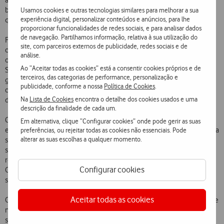
amigos o contactem, mantendo um consumo muito reduzido da
bateria do telemóvel, e podendo comunicar de forma ilimitada com
Usamos cookies e outras tecnologias similares para melhorar a sua
experiência digital, personalizar conteúdos e anúncios, para lhe
qualquer pessoa da lista de contactos de ambos os serviços.
proporcionar funcionalidades de redes sociais, e para analisar dados
de navegação. Partilhamos informação, relativa à sua utilização do
Para utilizar este serviço basta enviar um SMS para o número 12345
site, com parceiros externos de publicidade, redes sociais e de
com o texto IM e efectuar o download da aplicação para o telefone
análise.
ou, em alternativa, aceder ao portal móvel da Vodafone. O envio do
Ao “Aceitar todas as cookies” está a consentir cookies próprios e de
SMS e o download do Vodafone Messenger Plus são totalmente
terceiros, das categorias de performance, personalização e
gratuitos. O conjunto de terminais compatíveis com o serviço será
publicidade, conforme a nossa
Política de Cookies
.
continuamente alargado visando tornar o Vodafone Messenger Plus
Na
Lista de Cookies
encontra o detalhe dos cookies usados e uma
disponível para uma base cada vez maior de Clientes.
descrição da finalidade de cada um.
Como promoção de lançamento, e para que os Clientes possam
Em alternativa, clique “Configurar cookies” onde pode gerir as suas
experimentar e comprovar a comodidade e simplicidade do serviço, a
preferências, ou rejeitar todas as cookies não essenciais. Pode
alterar as suas escolhas a qualquer momento.
sua utilização é gratuita nos primeiros 30 dias. Após esse período, o
serviço tem o preço de 3,10 por mês, podendo o Cliente enviar e
receber mensagens sem qualquer preocupação de custo adicional.
Configurar cookies
Os Clientes com Aditivo Internet mensal têm acesso gratuito ao
serviço Vodafone Messenger Plus.
Aceitar todas as cookies
O lançamento deste serviço enquadra-se na forte aposta da Vodafone
na convergência entre o telemóvel e o computador, permitindo aos
seus Clientes utilizar em mobilidade os serviços que estão