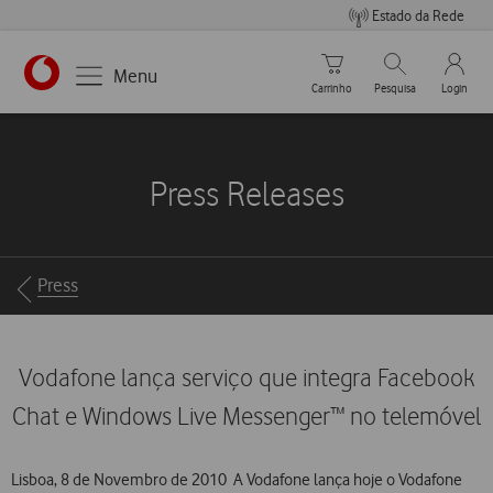
Estado da Rede
Carrinho de compras
Pesquisar
My Vo
Menu
Carrinho
Pesquisa
Login
https://www.vodafone.pt
Press Releases
Breadcrumbs
Press
Vodafone lança serviço que integra Facebook
Chat e Windows Live Messenger™ no telemóvel
Lisboa, 8 de Novembro de 2010  A Vodafone lança hoje o Vodafone