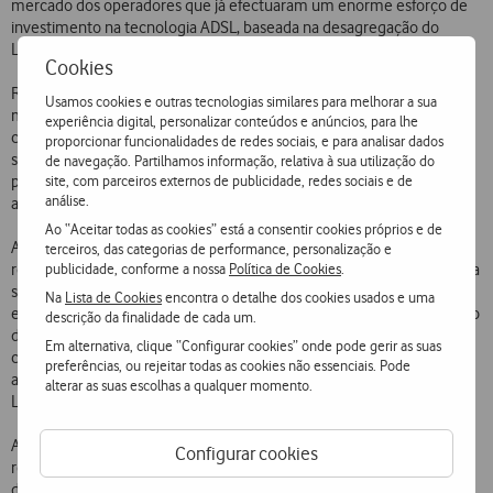
mercado dos operadores que já efectuaram um enorme esforço de
investimento na tecnologia ADSL, baseada na desagregação do
Lacete Local.
Cookies
Reconhece a Comissão Europeia que um ambiente competitivo no
Usamos cookies e outras tecnologias similares para melhorar a sua
mercado das RNGs apenas poderá ser alcançado através da
experiência digital, personalizar conteúdos e anúncios, para lhe
concorrência ao nível dos serviços, e não apenas através da
proporcionar funcionalidades de redes sociais, e para analisar dados
sobreposição de investimentos no campo das infra-estruturas, o que
de navegação. Partilhamos informação, relativa à sua utilização do
site, com parceiros externos de publicidade, redes sociais e de
poderia não ser rentável. Aliás, tal não passaria de um desperdício na
análise.
actual conjuntura económica e financeira.
Ao “Aceitar todas as cookies” está a consentir cookies próprios e de
Ao determinar celeridade na aplicação de medidas pelos
terceiros, das categorias de performance, personalização e
publicidade, conforme a nossa
Política de Cookies
.
reguladores, a Recomendação traduz preocupações que têm vindo a
ser expressas pela Vodafone, quanto à necessidade de evitar uma
Na
Lista de Cookies
encontra o detalhe dos cookies usados e uma
eventual situação irreversível de monopólio ou duopólio no mercado
descrição da finalidade de cada um.
das RNGs, com graves prejuízos para os consumidores e
Em alternativa, clique “Configurar cookies” onde pode gerir as suas
comprometendo os investimentos já realizados pelos operadores
preferências, ou rejeitar todas as cookies não essenciais. Pode
alternativos baseados na Oferta de Referência de Acesso ao Lacete
alterar as suas escolhas a qualquer momento.
Local caso esta não seja actualizada para incluir as RNGs.
A Vodafone salienta, por fim, que o actual enquadramento
Configurar cookies
regulamentar não está adequado ao mercado das RNGs,
designadamente quanto à definição de zonas competitivas,