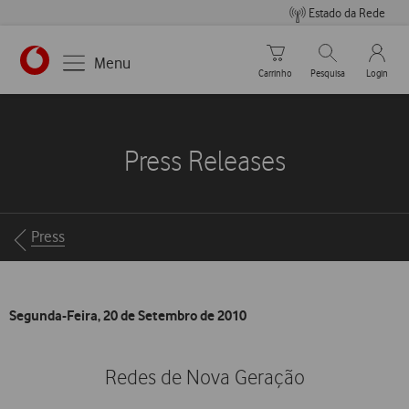
Estado da Rede
Carrinho de compras
Pesquisar
My Vo
Menu
Carrinho
Pesquisa
Login
https://www.vodafone.pt
Press Releases
Breadcrumbs
Press
Segunda-Feira, 20 de Setembro de 2010
Redes de Nova Geração