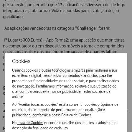
pré-seleção que permitiu que 13 aplicações estivessem desde logo
integradas na plataforma eVida e apuradas para a votação do júri
qualificado.
As aplicações vencedoras na categoria “Challenge” foram:
1º Lugar (5000 Euros) – App Farma2: uma aplicação que monitoriza
no computador ou em dispositivos móveis a toma de comprimidos
guardando registo dos que foram tomados e de quantos faltam
tomar. Desta forma o doente, técnicos ou acompanhantes têm total
Cookies
controlo sobre a toma e respetivas necessidades de
reabastecimento.
Usamos cookies e outras tecnologias similares para melhorar a sua
experiência digital, personalizar conteúdos e anúncios, para lhe
proporcionar funcionalidades de redes sociais, e para analisar dados
2º lugar (3000 Euros) – Cáritas Equipamentos: uma aplicação de
de navegação. Partilhamos informação, relativa à sua utilização do
gestão dos equipamentos e máquinas que pode ser aplicada a
site, com parceiros externos de publicidade, redes sociais e de
qualquer entidade do terceiro sector.
análise.
Ao “Aceitar todas as cookies” está a consentir cookies próprios e de
3º Lugar (2000 Euros) – App Tend: aplicação para auxílio no
terceiros, das categorias de performance, personalização e
agendamento de banhos assistidos, gestão de quantidades de fraldas
publicidade, conforme a nossa
Política de Cookies
.
e toma da medicação diária de utentes.
Na
Lista de Cookies
encontra o detalhe dos cookies usados e uma
descrição da finalidade de cada um.
Na categoria innovation (5000 Euros) o grande vencedor foi a App