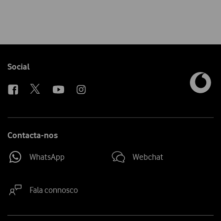
Follow
Social
us
Contacta-nos
WhatsApp
Webchat
Fala connosco
Site