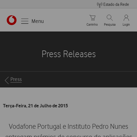
Estado da Rede
Carrinho de compras
Pesquisar
My Vo
Menu
Carrinho
Pesquisa
Login
https://www.vodafone.pt
Press Releases
Breadcrumbs
Press
Terça-Feira, 21 de Julho de 2015
Vodafone Portugal e Instituto Pedro Nunes