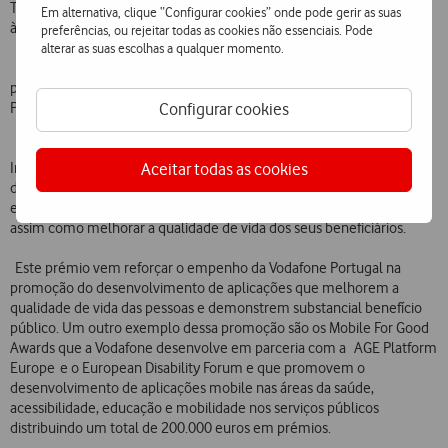
Training Teach & Coach – Evida Connect: Uma aplicação direcionada
Em alternativa, clique “Configurar cookies” onde pode gerir as suas
à organização de planos de treino e atividade física.
preferências, ou rejeitar todas as cookies não essenciais. Pode
alterar as suas escolhas a qualquer momento.
Uma das aplicações a concurso terá ainda a possibilidade de
participar, durante um ano, no programa de incubação Vodafone
Power Lab.
Configurar cookies
Esta iniciativa resulta de uma aposta da Vodafone Portugal e do
Instituto Pedro Nunes em fomentar e promover o desenvolvimento
Aceitar todas as cookies
de soluções tecnológicas que possam contribuir para a melhoria da
eficiência dos serviços prestados pelas Instituições do terceiro setor,
assim como melhorar a qualidade de vida dos seus beneficiários.
Este prémio vem reforçar o empenho da Vodafone Portugal na
promoção do desenvolvimento de aplicações que melhorem a
qualidade de vida das pessoas e demonstrem substancial benefício
público. Um outro exemplo dessa promoção são os Mobile For Good
Awards que a Vodafone desenvolve em parceria com a AGE Platform
Europe e o European Disability Forum e que promovem o
desenvolvimento de aplicações mobile nas áreas da saúde,
acessibilidade, educação e mobilidade nos serviços públicos
distribuindo um total de 200.000 euros em prémios.