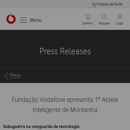
Estado da Rede
Carrinho de compras
Pesquisar
My Vo
Menu
Carrinho
Pesquisa
Login
https://www.vodafone.pt
Press Releases
Breadcrumbs
Press
Fundação Vodafone apresenta 1ª Aldeia
Inteligente de Montanha
Sabugueiro na vanguarda da tecnologia