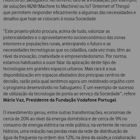
Hídricos do Sabugueiro. No terreno, deu-se a instalação, por exemplo,
de soluções M2M (Machine to Machine) ou IoT (Internet of Things)
que permitem responder eficazmente a algumas das necessidades e
desafios que hoje se colocam à nossa Sociedade.
“Este projeto-piloto procura, acima de tudo, valorizar as
potencialidades e o aproveitamento socioeconómico das zonas
interiores e populações rurais, antecipando o futuro e as
necessidades tecnológicas que os cidadãos, cada vez mais, têm ao
nível da inovação, criatividade e empreendedorismo. Por norma,
estamos habituados a ouvir falar da aplicação deste tipo de
tecnologias em grandes espaços urbanos. Mais rara é a sua
disponibilização em espaços afastados dos principais centros de
decisão, razão pela qual sentimos agora um redobrado orgulho com
o programa desenvolvido no Sabugueiro. É um exemplo de sucesso
de utilização da tecnologia de ponta ao serviço da Sociedade”, refere
Mário Vaz, Presidente da Fundação Vodafone Portugal
.
O investimento gerou, entre outras transformações, economias de
cerca de 20% ao nível da energia doméstica e de cerca de 9% no
consumo de energia elétrica na rede pública; na vertente de recursos
hídricos, uma redução nas perdas reais da rede de distribuição de
água da freguesia na ordem dos 12%; na área da saúde,a colaboração