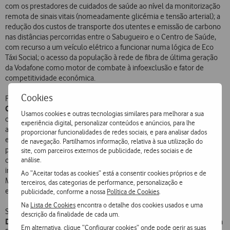
com os prestadores de cuidados de saúde ao nível da monitorização
remota de sinais vitais (nomeadamente glicémia e tensão arterial); a
redução dos custos de transporte dos utentes e emissão de carbono
nas distâncias percorridas entre o Sabugueiro e o Centro de Saúde,
com recurso a um veículo elétrico a funcionar numa lógica de Eco
Táxi Social; o acesso da população à rede de fibra de última geração
da Vodafone como motor de combate à infoexclusão e fator de
competitividade económica.
Cookies
Presidente da Câmara Municipal de Seia, Carlos Filipe
Para o
Camelo
, “apostar num modelo de desenvolvimento que associa
Usamos cookies e outras tecnologias similares para melhorar a sua
criatividade, tecnologia inteligente e conhecimento para responder
experiência digital, personalizar conteúdos e anúncios, para lhe
aos desafios atuais dos territórios de baixa densidade, incorporando
proporcionar funcionalidades de redes sociais, e para analisar dados
equilíbrio ambiental e eficiência dos recursos naturais é uma das
de navegação. Partilhamos informação, relativa à sua utilização do
prioridades das Políticas Municipais do Município de Seia. Neste
site, com parceiros externos de publicidade, redes sociais e de
análise.
contexto, ter como parceiro estratégico a Fundação Vodafone na
implementação do projeto “Sabugueiro, 1.ª Aldeia Inteligente de
Ao “Aceitar todas as cookies” está a consentir cookies próprios e de
Montanha” é algo que me deixa muito orgulhoso e reconhecido
terceiros, das categorias de performance, personalização e
enquanto autarca.”
publicidade, conforme a nossa
Política de Cookies
.
Na
Lista de Cookies
encontra o detalhe dos cookies usados e uma
Jorge Brito, Presidente da Associação de
Segundo
descrição da finalidade de cada um.
Desenvolvimento Integrado da Rede de Aldeias de Montanha
, “a
Em alternativa, clique “Configurar cookies” onde pode gerir as suas