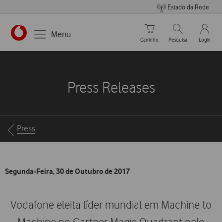
Estado da Rede
Carrinho de compras
Pesquisar
My Vo
Menu
Carrinho
Pesquisa
Login
https://www.vodafone.pt
Press Releases
Breadcrumbs
Press
Segunda-Feira, 30 de Outubro de 2017
Vodafone eleita líder mundial em Machine to