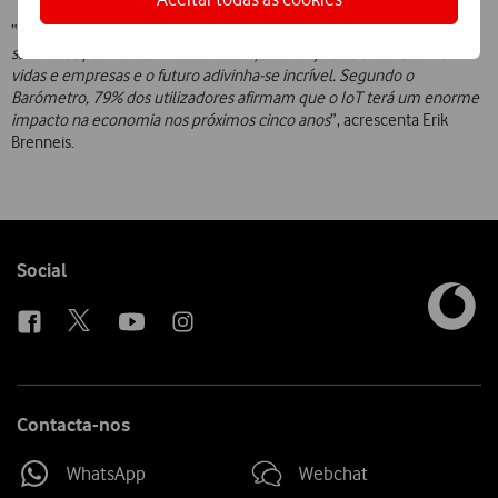
“
O cenário está cada vez mais competitivo e estamos muito
satisfeitos por mantermos a liderança. O IoT já está a transformar
vidas e empresas e o futuro adivinha-se incrível. Segundo o
Barómetro, 79% dos utilizadores afirmam que o IoT terá um enorme
impacto na economia nos próximos cinco anos
”, acrescenta Erik
Brenneis.
Follow
Social
us
Contacta-nos
WhatsApp
Webchat