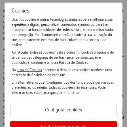
“
Acreditamos que ao posicionar a Vodafone na liderança pelo quarto
Cookies
ano consecutivo, a Gartner está a reconhecer o histórico excecional e
a posição singular da Empresa em matéria de IoT. Sentimos que o
Usamos cookies e outras tecnologias similares para melhorar a sua
desenvolvimento contínuo das nossas capacidades e a expansão para
experiência digital, personalizar conteúdos e anúncios, para lhe
novas tecnologias, como o Narrowband IoT, permitem a um número
proporcionar funcionalidades de redes sociais, e para analisar dados
mais alargado de Clientes tirar o máximo proveito do IoT
”, afirma Erik
de navegação. Partilhamos informação, relativa à sua utilização do
Brenneis, diretor de IoT do Grupo Vodafone.
site, com parceiros externos de publicidade, redes sociais e de
análise.
A Vodafone Portugal tem um papel decisivo na distinção do Grupo a
Ao “Aceitar todas as cookies” está a consentir cookies próprios e de
nível mundial. O Centro de Competências de Internet of Things conta
terceiros, das categorias de performance, personalização e
com uma equipa especializada que, a partir de Portugal, trabalha
publicidade, conforme a nossa
Política de Cookies
.
diariamente no desenvolvimento de soluções para o mercado
Na
Lista de Cookies
encontra o detalhe dos cookies usados e uma
nacional e para todo o universo Vodafone. Além de uma alargada
descrição da finalidade de cada um.
rede de parceiros, tem ainda uma Equipa de suporte aos seus
Em alternativa, clique “Configurar cookies” onde pode gerir as suas
Clientes, disponível 24 horas por dia e sete dias por semana.
preferências, ou rejeitar todas as cookies não essenciais. Pode
alterar as suas escolhas a qualquer momento.
O último
Barómetro IoT
, um inquérito à escala global que apresenta
o retrato anual de uma realidade tecnológica que está em franca
expansão mundial, salienta que o número de empresas com mais de
Configurar cookies
50 mil dispositivos de IoT conectados duplicou nos últimos 12 meses
e 61% de todas as empresas reconhecem que a transformação digital
é impossível sem a Internet das Coisas.
Aceitar todas as cookies