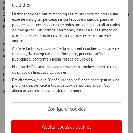
A Fundação Vodafone tem como objetivo alcançar três milhões de
Cookies
jovens refugiados com o programa
Instant Network Schools
até
2025. Arthur D. Little prevê que o programa – que já abrange mais de
Usamos cookies e outras tecnologias similares para melhorar a sua
experiência digital, personalizar conteúdos e anúncios, para lhe
43 mil estudantes refugiados todos os meses – tem potencial para
proporcionar funcionalidades de redes sociais, e para analisar dados
melhorar as condições de vida de 80% dos jovens refugiados.
de navegação. Partilhamos informação, relativa à sua utilização do
site, com parceiros externos de publicidade, redes sociais e de
A
plataforma
Instant Schools for Africa
irá levar os programas
análise.
educativos da Fundação Vodafone para além dos campos de
Ao “Aceitar todas as cookies” está a consentir cookies próprios e de
refugiados para dar apoio a crianças de toda a África, incluindo
terceiros, das categorias de performance, personalização e
aquelas que não frequentam a escola.
publicidade, conforme a nossa
Política de Cookies
.
Na
Lista de Cookies
encontra o detalhe dos cookies usados e uma
A África subsariana tem a taxa mais baixa de matrículas na escola
descrição da finalidade de cada um.
primária. Das 57 milhões de crianças em idade escolar que vivem na
região apenas 34 milhões estão matriculadas.
Em alternativa, clique “Configurar cookies” onde pode gerir as suas
preferências, ou rejeitar todas as cookies não essenciais. Pode
alterar as suas escolhas a qualquer momento.
As tradições culturais das comunidades mais rem
Configurar cookies
Aceitar todas as cookies