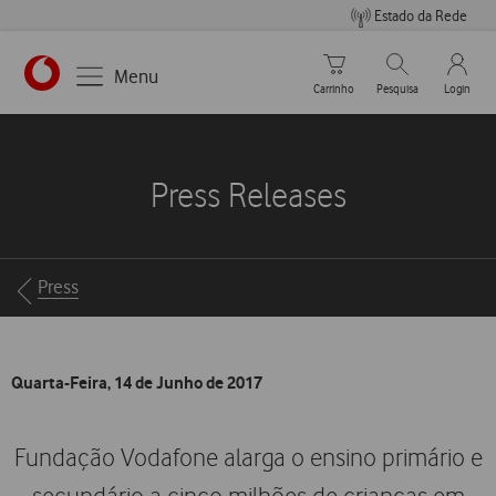
Estado da Rede
Carrinho de compras
Pesquisar
My Vo
Menu
Carrinho
Pesquisa
Login
https://www.vodafone.pt
Press Releases
Breadcrumbs
Press
Quarta-Feira, 14 de Junho de 2017
Fundação Vodafone alarga o ensino primário e