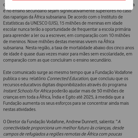
otas têm contribuído para que as taxas de exclusão na escola primária
e no ensino secundário sejam significativamente superiores no caso
das raparigas da África subsariana. De acordo com o Instituto de
Estatísticas da UNESCO (UIS), 15 milhões de meninas em idade
escolar nunca terão a oportunidade de frequentar a escola primária
para aprender a ler ou a escrever, em comparação com 10 milhões
de meninos. Nove milhões destas meninas vivem na África
subsariana. Nesta região, a taxa de mortalidade abaixo dos cinco anos
de idade é quase duas vezes maior para mães sem escolaridade, em
comparação com as que concluíram o ensino secundário.
Este comunicado surge ao mesmo tempo que a Fundação Vodafone
publica o seu relatório
Connected Education
, que concluiu que os
recursos educativos digitais disponibilizados através do programa
Instant Schools For Africa
poderão ajudar mais de 50 milhões de
crianças em toda a África, Índia e Egito até 2025, à medida que a
Fundação aumenta os seus esforços para se concentrar ainda mais
nestas atividades.
O Diretor da Fundação Vodafone, Andrew Dunnett, salienta: “
A
conectividade proporciona um melhor futuro às crianças, desde
campos de refugiados a regiões remotas de África com poucas