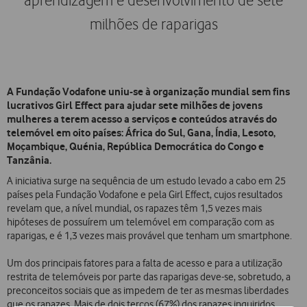
aprendizagem e desenvolvimento de sete
milhões de raparigas
A Fundação Vodafone uniu-se à organização mundial sem fins
lucrativos Girl Effect para ajudar sete milhões de jovens
mulheres a terem acesso a serviços e conteúdos através do
telemóvel em oito países: África do Sul, Gana, Índia, Lesoto,
Moçambique, Quénia, República Democrática do Congo e
Tanzânia.
A iniciativa surge na sequência de um estudo levado a cabo em 25
países pela Fundação Vodafone e pela Girl Effect, cujos resultados
revelam que, a nível mundial, os rapazes têm 1,5 vezes mais
hipóteses de possuírem um telemóvel em comparação com as
raparigas, e é 1,3 vezes mais provável que tenham um smartphone.
Um dos principais fatores para a falta de acesso e para a utilização
restrita de telemóveis por parte das raparigas deve-se, sobretudo, a
preconceitos sociais que as impedem de ter as mesmas liberdades
que os rapazes. Mais de dois terços (67%) dos rapazes inquiridos