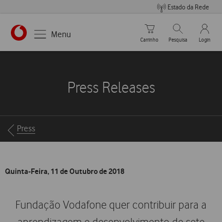
Estado da Rede
Carrinho de compras
Pesquisar
My Vo
Menu
Carrinho
Pesquisa
Login
https://www.vodafone.pt
Press Releases
Breadcrumbs
Press
Quinta-Feira, 11 de Outubro de 2018
Fundação Vodafone quer contribuir para a