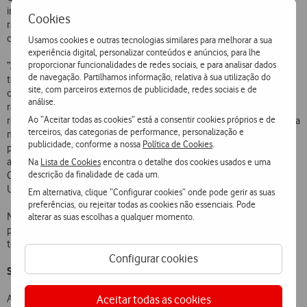
indicaram possuir um telemóvel (em comparação com 44% das
Cookies
raparigas) e 28% revelaram usar equipamentos emprestados – em
comparação com mais de metade (52%) das raparigas.
Usamos cookies e outras tecnologias similares para melhorar a sua
experiência digital, personalizar conteúdos e anúncios, para lhe
proporcionar funcionalidades de redes sociais, e para analisar dados
“As raparigas estão a ficar para trás. Em muitos países, o acesso a
de navegação. Partilhamos informação, relativa à sua utilização do
telemóveis é fundamental para a saúde, para a aprendizagem e para
site, com parceiros externos de publicidade, redes sociais e de
o desenvolvimento destas jovens. Temos que encarar o facto de que
análise.
raparigas e rapazes não têm as mesmas hipóteses no que diz
Ao “Aceitar todas as cookies” está a consentir cookies próprios e de
respeito ao acesso a um telemóvel e contribuir para que se comece a
terceiros, das categorias de performance, personalização e
mudar este paradigma. Acreditamos que este estudo será muito útil
publicidade, conforme a nossa
Política de Cookies
.
para informar e desenvolver soluções tecnológicas que enderecem
as necessidades destas raparigas, contribuindo, assim, para os
Na
Lista de Cookies
encontra o detalhe dos cookies usados e uma
descrição da finalidade de cada um.
Objetivos Globais para o Desenvolvimento Sustentável das Nações
Unidas”, refere Andrew Dunnett, Diretor da Fundação Vodafone.
Em alternativa, clique “Configurar cookies” onde pode gerir as suas
preferências, ou rejeitar todas as cookies não essenciais. Pode
No âmbito desta parceria, a Fundação Vodafone Portugal convida os
alterar as suas escolhas a qualquer momento.
portugueses a apoiarem esta iniciativa, entregando os seus
telemóveis obsoletos numa loja Vodafone durante o próximo ano.
Configurar cookies
Sobre a Girl Effect
A Girl Effect é uma organização sem fins lucrativos que utiliza a
Aceitar todas as cookies