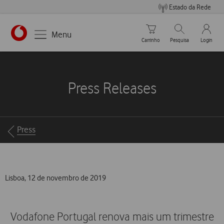
Estado da Rede
Carrinho de compras
Pesquisar
My Vo
Menu
Carrinho
Pesquisa
Login
https://www.vodafone.pt
Press Releases
Breadcrumbs
Press
Lisboa, 12 de novembro de 2019
Vodafone Portugal renova mais um trimestre