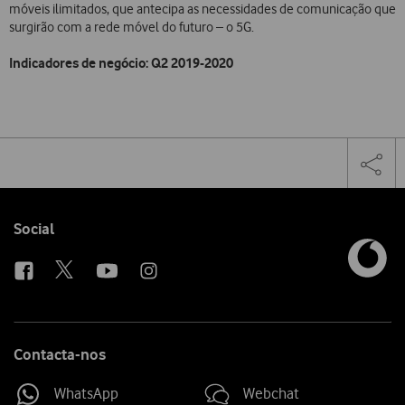
móveis ilimitados, que antecipa as necessidades de comunicação que
surgirão com a rede móvel do futuro – o 5G.
Indicadores de negócio: Q2 2019-2020
Share
Facebook
Lin
Tog
on
the
social
sha
media
link
Follow
Social
us
Contacta-nos
WhatsApp
Webchat