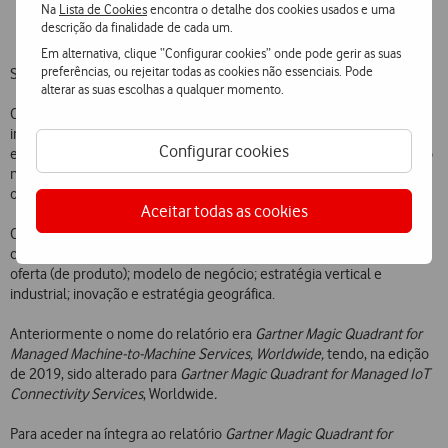
Na
Lista de Cookies
encontra o detalhe dos cookies usados e uma
descrição da finalidade de cada um.
Em alternativa, clique “Configurar cookies” onde pode gerir as suas
preferências, ou rejeitar todas as cookies não essenciais. Pode
Sobre o relatório:
alterar as suas escolhas a qualquer momento.
Os critérios de avaliação da categoria “Capacidade de Execução”
incluem uma avaliação do produto ou serviço; viabilidade geral;
Configurar cookies
execução de vendas e preço; capacidade de resposta e desempenho
no mercado; execução de comercialização; apoio ao Cliente e
operações.
Aceitar todas as cookies
Os critérios da categoria “Abrangência de Visão” incluem a
compreensão do mercado; estratégia de marketing, de vendas e de
oferta (de produto); modelo de negócio; estratégia vertical e
industrial; inovação e estratégia geográfica.
Anteriormente o nome do relatório era
Gartner Magic Quadrant for
Managed Machine-to-Machine Services, Worldwide,
tendo, na edição
de 2019, sido alterado para
Gartner Magic Quadrant for Managed IoT
Connectivity Services
, Worldwide
.
Para aceder na íntegra ao relatório
Gartner Magic Quadrant for