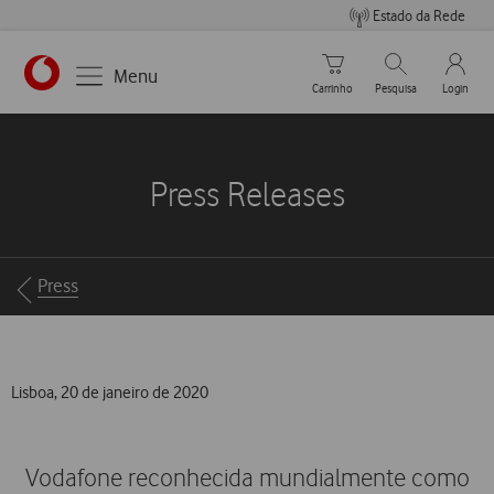
Estado da Rede
Carrinho de compras
Pesquisar
My Vo
Menu
Carrinho
Pesquisa
Login
https://www.vodafone.pt
Press Releases
Breadcrumbs
Press
Lisboa, 20 de janeiro de 2020
Vodafone reconhecida mundialmente como