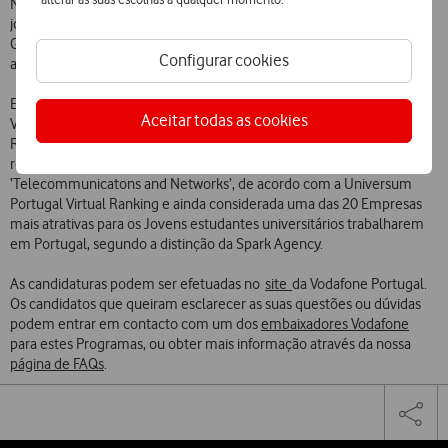
Nos últimos dez anos, a Vodafone Portugal integrou mais de 250
jovens nos quadros da Empresa no âmbito do programa Discover
Graduates e proporciona, anualmente, a experiência de estágio a
Configurar cookies
aproximadamente 30 estudantes de licenciatura e mestrado.
Esse trabalho tem vindo a ser distinguido ao longo dos anos, com a
Aceitar todas as cookies
Vodafone a ser reconhecida várias vezes pela sua atuação na área de
Recursos Humanos e 2020 não foi exceção. A Empresa foi
reconhecida número 1 em termos de atratividade no setor
‘Telecommunicatons and Networks’, de acordo com a Universum
Portugal Virtual Ranking e ainda considerada uma das 20 Empresas
mais atrativas para os Jovens estudantes universitários trabalharem
em Portugal, segundo a distinção da Spark Agency.
As candidaturas podem ser efetuadas no
site
da Vodafone Portugal.
Os candidatos que queiram esclarecer as suas questões ou dúvidas
podem entrar em contacto com um dos
embaixadores Vodafone
para estes Programas, ou obter mais informação através da nossa
página de FAQs
.
Share
Facebook
Twi
Tog
on
the
social