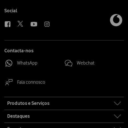
sha
media
link
Follow
Social
us
Contacta-nos
WhatsApp
Webchat
Fala connosco
Site
Produtos e Serviços
map
Destaques