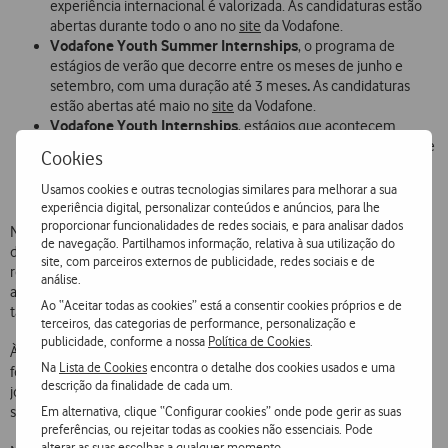
experiência internacional é valorizada. As candidaturas estão
abertas durante todo o ano no
site
da Vodafone.
Vodafone Youth Summer Internships
, o programa de
estágios de verão que decorre entre os meses de junho e
.
setembro, com uma duração até 3 meses
As candidaturas
estão abertas até maio no
site
da Vodafone.
Vodafone Youth Internships
, estágios que acontecem
durante o ano e pensados para estudantes de licenciatura e de
Cookies
mestrado. As candidaturas estão abertas durante todo o ano
no
site
da Vodafone.
Usamos cookies e outras tecnologias similares para melhorar a sua
experiência digital, personalizar conteúdos e anúncios, para lhe
proporcionar funcionalidades de redes sociais, e para analisar dados
Nos estágios Vodafone, os jovens são integrados em equipas
de navegação. Partilhamos informação, relativa à sua utilização do
dinâmicas com projetos inovadores, onde terão a oportunidade de
site, com parceiros externos de publicidade, redes sociais e de
responder a desafios reais e de propor as suas próprias ideias,
análise.
acompanhados por um mentor que os ajudará na execução das
Ao “Aceitar todas as cookies” está a consentir cookies próprios e de
tarefas diárias que lhes são propostas.
terceiros, das categorias de performance, personalização e
publicidade, conforme a nossa
Política de Cookies
.
À semelhança de 2020, os estágios podem ser realizados num
Na
Lista de Cookies
encontra o detalhe dos cookies usados e uma
formato 100% digital contribuindo também para a adaptação destes
descrição da finalidade de cada um.
jovens à nova realidade e às novas formas de trabalhar, sem perder o
Em alternativa, clique “Configurar cookies” onde pode gerir as suas
sentimento de pertença à equipa e cultura Vodafone.
preferências, ou rejeitar todas as cookies não essenciais. Pode
alterar as suas escolhas a qualquer momento.