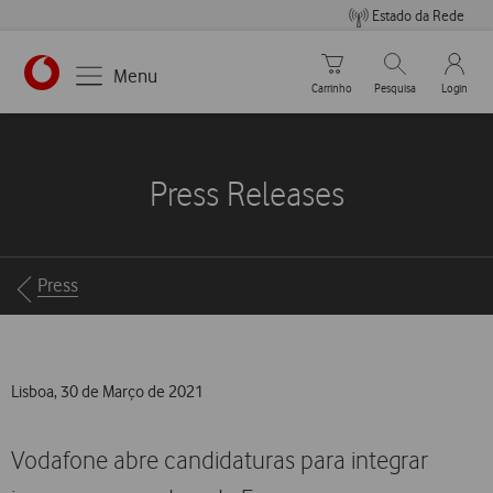
Estado da Rede
Carrinho de compras
Pesquisar
My Vo
Menu
Carrinho
Pesquisa
Login
https://www.vodafone.pt
Press Releases
Breadcrumbs
Press
Lisboa, 30 de Março de 2021
Vodafone abre candidaturas para integrar