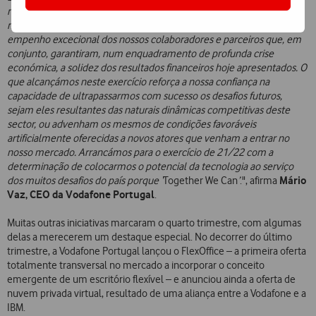
reflexo na melhoria dos processos de relação com os Clientes e na
modernização de sistemas e redes. O ano 20/21 foi marcado pelo
empenho excecional dos nossos colaboradores e parceiros que, em
conjunto, garantiram, num enquadramento de profunda crise
económica, a solidez dos resultados financeiros hoje apresentados. O
que alcançámos neste exercício reforça a nossa confiança na
capacidade de ultrapassarmos com sucesso os desafios futuros,
sejam eles resultantes das naturais dinâmicas competitivas deste
sector, ou advenham os mesmos de condições favoráveis
artificialmente oferecidas a novos atores que venham a entrar no
nosso mercado. Arrancámos para o exercício de 21/22 com a
determinação de colocarmos o potencial da tecnologia ao serviço
Mário
dos muitos desafios do país porque ‘
Together We Can
’
.", afirma
Vaz, CEO da Vodafone Portugal
.
Muitas outras iniciativas marcaram o quarto trimestre, com algumas
delas a merecerem um destaque especial. No decorrer do último
trimestre, a Vodafone Portugal lançou o FlexOffice – a primeira oferta
totalmente transversal no mercado a incorporar o conceito
emergente de um escritório flexível – e anunciou ainda a oferta de
nuvem privada virtual, resultado de uma aliança entre a Vodafone e a
IBM.