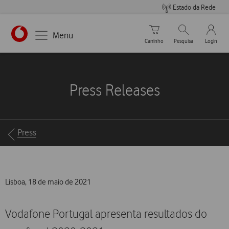
Estado da Rede
Carrinho de compras
Pesquisar
My Vo
Menu
Carrinho
Pesquisa
Login
https://www.vodafone.pt
Press Releases
Breadcrumbs
Press
Lisboa, 18 de maio de 2021
Vodafone Portugal apresenta resultados do