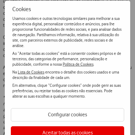
um ritmo constante num ambiente muito competitivo, o que prova
que os clientes reconhecem a qualidade do serviço e a
Cookies
competitividade da oferta, numa circunstância em que a qualidade
Usamos cookies e outras tecnologias similares para melhorar a sua
do FBB é ainda mais crítica devido à relevância e obrigatoriedade do
experiência digital, personalizar conteúdos e anúncios, para lhe
trabalho remoto.
proporcionar funcionalidades de redes sociais, e para analisar dados
de navegação. Partilhamos informação, relativa à sua utilização do
Os resultados alcançados neste trimestre foram também
site, com parceiros externos de publicidade, redes sociais e de
impulsionados pelo desempenho consistente do negócio Fixo, com
análise.
os clientes de banda larga a atingirem 814 mil (+9,6% YoY) e os
Ao “Aceitar todas as cookies” está a consentir cookies próprios e de
clientes de TV a totalizarem 749 mil (+10,3% YoY).
terceiros, das categorias de performance, personalização e
publicidade, conforme a nossa
Política de Cookies
.
Ainda no decurso do quarto trimestre, a Vodafone Portugal continuou
Na
Lista de Cookies
encontra o detalhe dos cookies usados e uma
efetivamente a expandir a sua presença em todo o País. No final do
descrição da finalidade de cada um.
quarto trimestre, a rede de próxima geração da Vodafone atingiu 3,8
Em alternativa, clique “Configurar cookies” onde pode gerir as suas
milhões de lares e empresas (+9,5% YoY).
preferências, ou rejeitar todas as cookies não essenciais. Pode
alterar as suas escolhas a qualquer momento.
"A Vodafone encerrou mais um ano fiscal de atividade no nosso País,
mantendo-se fiel aos princípios que sempre orientaram a nossa
atuação: a disponibilização de soluções tecnológicas de última
Configurar cookies
geração que ajudem as famílias e empresas nacionais a
ultrapassarem com sucesso os muitos e inesperados desafios
impostos pela acelerada mudança de hábitos sociais e da economia.
Aceitar todas as cookies
Este foi mais um exercício de expressivo investimento no País, com