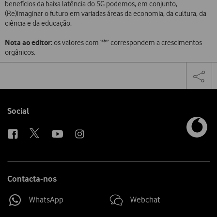
benefícios da baixa latência do 5G podemos, em conjunto,
(Re)imaginar o futuro em variadas áreas da economia, da cultura, da
ciência e da educação.
Nota ao editor:
os valores com “*” correspondem a crescimentos
orgânicos.
Share
Facebook
Twi
Tog
on
the
social
sha
media
link
Follow
Social
us
Contacta-nos
WhatsApp
Webchat