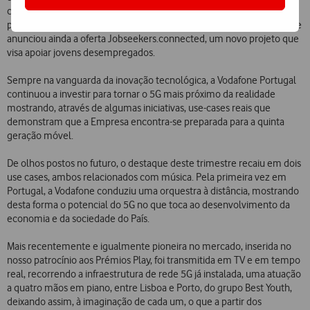
classifica, em tempo real, as transições entre segmentos de notícias
permitindo aos Clientes selecionar as notícias que pretendem ver – e
anunciou ainda a oferta Jobseekers.connected, um novo projeto que
visa apoiar jovens desempregados.
Sempre na vanguarda da inovação tecnológica, a Vodafone Portugal
continuou a investir para tornar o 5G mais próximo da realidade
mostrando, através de algumas iniciativas, use-cases reais que
demonstram que a Empresa encontra-se preparada para a quinta
geração móvel.
De olhos postos no futuro, o destaque deste trimestre recaiu em dois
use cases, ambos relacionados com música. Pela primeira vez em
Portugal, a Vodafone conduziu uma orquestra à distância, mostrando
desta forma o potencial do 5G no que toca ao desenvolvimento da
economia e da sociedade do País.
Mais recentemente e igualmente pioneira no mercado, inserida no
nosso patrocínio aos Prémios Play, foi transmitida em TV e em tempo
real, recorrendo a infraestrutura de rede 5G já instalada, uma atuação
a quatro mãos em piano, entre Lisboa e Porto, do grupo Best Youth,
deixando assim, à imaginação de cada um, o que a partir dos