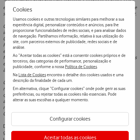
“Os resultados deste trimestre reforçam a confiança na forma como
estamos a executar a nossa ambiciosa estratégia de crescimento e de
Cookies
suporte ao país neste momento de exceção que continuamos a viver.
Usamos cookies e outras tecnologias similares para melhorar a sua
experiência digital, personalizar conteúdos e anúncios, para lhe
O crescimento YoY deve ser igualmente interpretado à luz do forte
proporcionar funcionalidades de redes sociais, e para analisar dados
impacto das medidas de exceção oferecidas pela Vodafone aos seus
de navegação. Partilhamos informação, relativa à sua utilização do
Clientes no início da pandemia no trimestre homólogo de 2020.
site, com parceiros externos de publicidade, redes sociais e de
Recordo que a essa data a Vodafone teve em curso medidas
análise.
excecionais de apoio aos seus Clientes na adaptação a uma nova
Ao “Aceitar todas as cookies” está a consentir cookies próprios e de
forma de vida e de trabalho, que passou pela oferta de comunicações
terceiros, das categorias de performance, personalização e
e conteúdos nas áreas móvel e fixa e que hoje não têm o mesmo
publicidade, conforme a nossa
Política de Cookies
.
âmbito de aplicação.
Na
Lista de Cookies
encontra o detalhe dos cookies usados e uma
descrição da finalidade de cada um.
Conscientes do grau de incerteza e volatilidade que nos rodeia,
Em alternativa, clique “Configurar cookies” onde pode gerir as suas
renovo a confiança nos Colaboradores e Parceiros da Vodafone de
preferências, ou rejeitar todas as cookies não essenciais. Pode
que continuaremos em conjunto a disponibilizar soluções que
alterar as suas escolhas a qualquer momento.
ajudem as famílias e empresas portuguesas a ultrapassarem da
melhor forma e mais rápida possível a presente crise. Together We
Mário Vaz, CEO da Vodafone Portugal
Can”,
afirma
.
Configurar cookies
Diversas iniciativas decorreram durante o período em análise,
ganhando especial destaque o lançamento do Smart Replay News –
Aceitar todas as cookies
uma nova experiência de visualização no serviço de TV, que deteta e