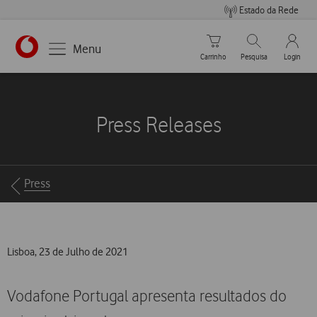
Estado da Rede
Carrinho de compras
Pesquisar
My Vo
Menu
Carrinho
Pesquisa
Login
https://www.vodafone.pt
Press Releases
Breadcrumbs
Press
Lisboa, 23 de Julho de 2021
Vodafone Portugal apresenta resultados do