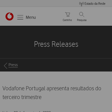
Estado da Rede
Carrinho de compras
Pesquisar
Menu
Carrinho
Pesquisa
https://www.vodafone.pt
Press Releases
Breadcrumbs
Press
Vodafone Portugal apresenta resultados do
terceiro trimestre