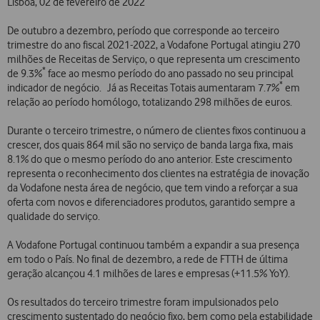
Lisboa, 02 de fevereiro de 2022
De outubro a dezembro, período que corresponde ao terceiro
trimestre do ano fiscal 2021-2022, a Vodafone Portugal atingiu 270
milhões de Receitas de Serviço, o que representa um crescimento
*
de 9.3%
face ao mesmo período do ano passado no seu principal
*
indicador de negócio. Já as Receitas Totais aumentaram 7.7%
em
relação ao período homólogo, totalizando 298 milhões de euros.
Durante o terceiro trimestre, o número de clientes fixos continuou a
crescer, dos quais 864 mil são no serviço de banda larga fixa, mais
8.1% do que o mesmo período do ano anterior. Este crescimento
representa o reconhecimento dos clientes na estratégia de inovação
da Vodafone nesta área de negócio, que tem vindo a reforçar a sua
oferta com novos e diferenciadores produtos, garantido sempre a
qualidade do serviço.
A Vodafone Portugal continuou também a expandir a sua presença
em todo o País. No final de dezembro, a rede de FTTH de última
geração alcançou 4.1 milhões de lares e empresas (+11.5% YoY).
Os resultados do terceiro trimestre foram impulsionados pelo
crescimento sustentado do negócio fixo, bem como pela estabilidade