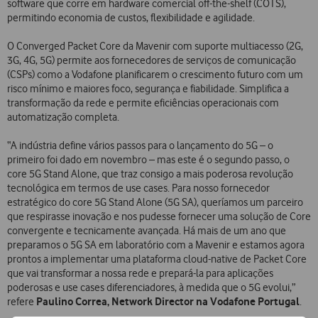
software que corre em hardware comercial off-the-shelf (COTS),
permitindo economia de custos, flexibilidade e agilidade.
O Converged Packet Core da Mavenir com suporte multiacesso (2G,
3G, 4G, 5G) permite aos fornecedores de serviços de comunicação
(CSPs) como a Vodafone planificarem o crescimento futuro com um
risco mínimo e maiores foco, segurança e fiabilidade. Simplifica a
transformação da rede e permite eficiências operacionais com
automatização completa.
“A indústria define vários passos para o lançamento do 5G – o
primeiro foi dado em novembro – mas este é o segundo passo, o
core 5G Stand Alone, que traz consigo a mais poderosa revolução
tecnológica em termos de use cases. Para nosso fornecedor
estratégico do core 5G Stand Alone (5G SA), queríamos um parceiro
que respirasse inovação e nos pudesse fornecer uma solução de Core
convergente e tecnicamente avançada. Há mais de um ano que
preparamos o 5G SA em laboratório com a Mavenir e estamos agora
prontos a implementar uma plataforma cloud-native de Packet Core
que vai transformar a nossa rede e prepará-la para aplicações
poderosas e use cases diferenciadores, à medida que o 5G evolui,”
Paulino Correa, Network Director na Vodafone Portugal
refere
.