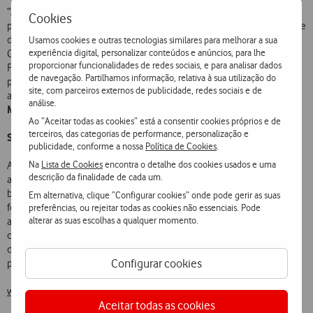
“A Mavenir tem estado a trabalhar com o Grupo Vodafone em vários
Cookies
projetos e estamos muito satisfeitos por fazer agora parte da sua rede
de última geração Converged Packet Core sob o programa Spring 3
Usamos cookies e outras tecnologias similares para melhorar a sua
experiência digital, personalizar conteúdos e anúncios, para lhe
Cosmos – estamos ansiosos por transformar a rede da Vodafone
proporcionar funcionalidades de redes sociais, e para analisar dados
Portugal numa operação dinâmica, ágil, totalmente automatizada
de navegação. Partilhamos informação, relativa à sua utilização do
para uma operação simplificada e uma plataforma cloud-native,”
site, com parceiros externos de publicidade, redes sociais e de
Stefano Cantarelli, Chief Marketing Officer da
acrescenta
análise.
Mavenir
.
Ao “Aceitar todas as cookies” está a consentir cookies próprios e de
terceiros, das categorias de performance, personalização e
Sobre a Mavenir:
publicidade, conforme a nossa
Política de Cookies
.
Na
Lista de Cookies
encontra o detalhe dos cookies usados e uma
A Mavenir está a construir o futuro das redes e da tecnologia
descrição da finalidade de cada um.
avançada, com foco na visão de uma única rede automatizada
baseada em software que opera em qualquer cloud. Como único
Em alternativa, clique “Configurar cookies” onde pode gerir as suas
fornecedor de software de rede cloud-native ponto a ponto do setor,
preferências, ou rejeitar todas as cookies não essenciais. Pode
alterar as suas escolhas a qualquer momento.
a Mavenir está focada em transformar a maneira como o mundo se
conecta, acelerando a transformação da rede de software em mais
de 250 fornecedores de serviços de comunicações em mais de 120
Configurar cookies
países, que servem mais de 50% dos subscritores a nível mundial.
www.mavenir.com
Aceitar todas as cookies