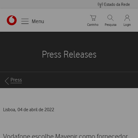
Estado da Rede
Carrinho de compras
Pesquisar
My Vo
Menu
Carrinho
Pesquisa
Login
https://www.vodafone.pt
Press Releases
Breadcrumbs
Press
Lisboa, 04 de abril de 2022
Vodafone escolhe Mavenir como fornecedor