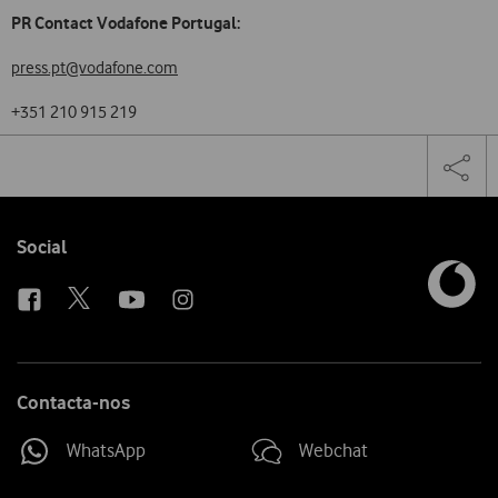
PR Contact Vodafone Portugal:
press.pt@vodafone.com
+351 210 915 219
Share
Facebook
Twi
Tog
on
the
social
sha
media
link
Follow
Social
us
Contacta-nos
WhatsApp
Webchat