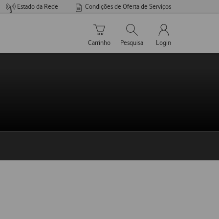
Estado da Rede
Condições de Oferta de Serviços
Carrinho de compras
Pesquisar
My Vodafone Men
Carrinho
Pesquisa
Login