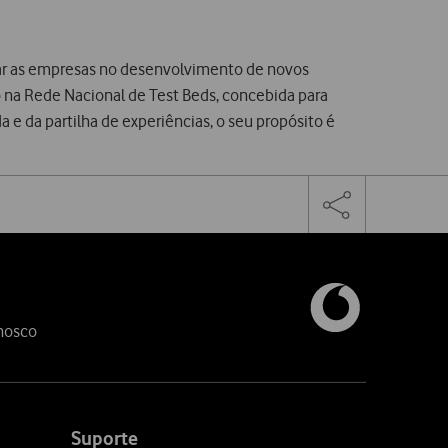
ar as empresas no desenvolvimento de novos
 na Rede Nacional de Test Beds, concebida para
e da partilha de experiências, o seu propósito é
Facebook
Twitter
Linke
Toggle
the
share
links
nosco
Suporte