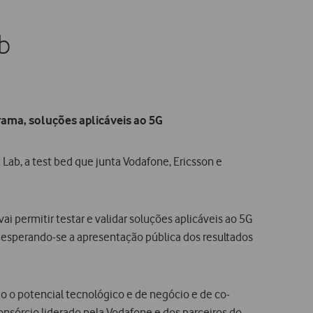
ab
grama, soluções aplicáveis ao 5G
Lab, a test bed que junta Vodafone, Ericsson e
i permitir testar e validar soluções aplicáveis ao 5G
d, esperando-se a apresentação pública dos resultados
o o potencial tecnológico e de negócio e de co-
nsórcio liderado pela Vodafone e dos parceiros do