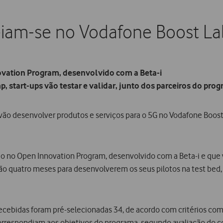
reiam-se no Vodafone Boost L
ovation Program, desenvolvido com a Beta-i
 start-ups vão testar e validar, junto dos parceiros do pro
 vão desenvolver produtos e serviços para o 5G no Vodafone Boost 
ção no Open Innovation Program, desenvolvido com a Beta-i e que va
terão quatro meses para desenvolverem os seus pilotos na test be
ecebidas foram pré-selecionadas 34, de acordo com critérios com
correspondiam aos objetivos do programa, segundo avaliação do co