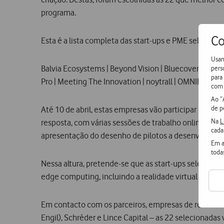
programa.
Co
Esta é a lista completa das start-ups e PME seleciona
Usam
Balvia Ecosystems | Beyond Vision | Bluecover Technol
pers
para
Pro | Meeting The Innovation | noytrall | OMNIFLOW | 
com 
Ao “
de p
Até 10 de abril, estas empresas vão participar no boo
Na
L
resposta, com várias sessões de trabalho online onde
cada
apresentação do desenho de pilotos a desenvolver no
Em a
toda
Nessa altura, pretende-se que as start-ups selecion
edge computing, incluindo a realidade virtual e aume
Em contacto com os parceiros, empresas de referência
Engil), Schréder e Lince Capital – as 22 selecionadas