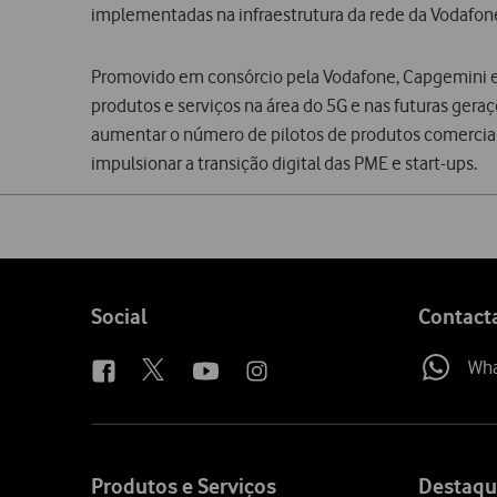
implementadas na infraestrutura da rede da Vodafon
Promovido em consórcio pela Vodafone, Capgemini e
produtos e serviços na área do 5G e nas futuras ger
aumentar o número de pilotos de produtos comercialm
impulsionar a transição digital das PME e start-ups.
Share
on
social
media
Follow
Social
Contact
us
Wh
Site
map
Produtos e Serviços
Destaqu