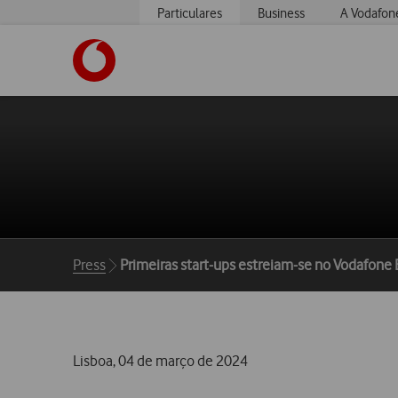
Particulares
Business
A Vodafon
https://www.vodafone.pt
Breadcrumbs
Press
Primeiras start-ups estreiam-se no Vodafone 
Lisboa, 04 de março de 2024