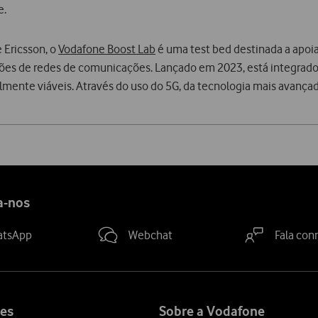
e.
 Ericsson, o
Vodafone Boost Lab
é uma test bed destinada a apoi
ações de redes de comunicações. Lançado em 2023, está integrado
ente viáveis. Através do uso do 5G, da tecnologia mais avançada 
a-nos
atsApp
Webchat
Fala con
es
Sobre a Vodafone