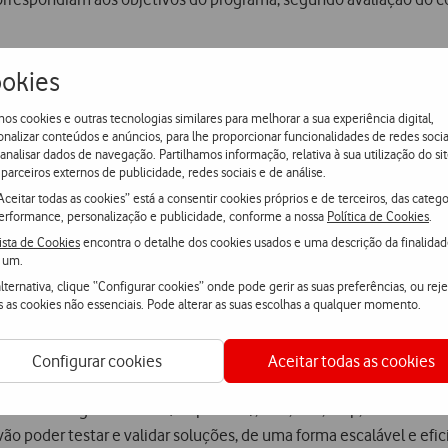
okies
das:
os cookies e outras tecnologias similares para melhorar a sua experiência digital,
ogies | CONNECTED | Enline | Ethiack | Ground Control Studios | I
onalizar conteúdos e anúncios, para lhe proporcionar funcionalidades de redes socia
 analisar dados de navegação. Partilhamos informação, relativa à sua utilização do sit
PluggableAl | Sky Powerlines | TeroMovigo | Virtuleap | VisionSpac
parceiros externos de publicidade, redes sociais e de análise.
Aceitar todas as cookies” está a consentir cookies próprios e de terceiros, das catego
erformance, personalização e publicidade, conforme a nossa
Política de Cookies
.
tcamp, fase destinada a identificar necessidades específicas a qu
ista de Cookies
encontra o detalhe dos cookies usados e uma descrição da finalida
 se exploram e definem estratégias de colaboração com inovadores
 um.
 trecho seguinte do programa, de abril a junho.
lternativa, clique “Configurar cookies” onde pode gerir as suas preferências, ou reje
s as cookies não essenciais. Pode alterar as suas escolhas a qualquer momento.
adas desenvolvam na test bed Vodafone Boost Lab projetos-piloto
ntada, drones, robótica, sensorização, big data e cloud computing
Configurar cookies
Aceitar todas as cookies
 em Portugal - A-to-Be (Grupo Brisa), CUF, EDP, Galp, Infraestrut
 vão poder testar e validar soluções, de uma forma escalável e efi