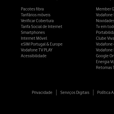
Pacotes fibra
Member G
Tarifários móveis
Vodafone 
Verificar Cobertura
Novidade
Tarifa Social de Internet
Tv em tod
Smartphones
Portabili
Internet Móvel
Clube Viv
eSIM Portugal & Europe
Vodafone
Vodafone TV PLAY
Vodafone
Acessibilidade
Google O
Energia V
Retomas 
Privacidade
Serviços Digitais
Política 