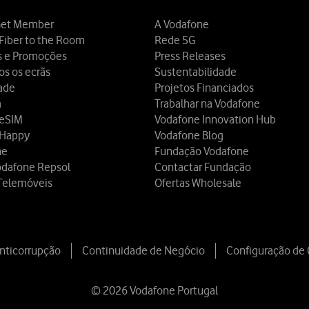
et Member
A Vodafone
Fiber to the Room
Rede 5G
s e Promoções
Press Releases
os os ecrãs
Sustentabilidade
dade
Projetos Financiados
a
Trabalhar na Vodafone
 eSIM
Vodafone Innovation Hub
 Happy
Vodafone Blog
ne
Fundação Vodafone
odafone Repsol
Contactar Fundação
Telemóveis
Ofertas Wholesale
Anticorrupção
Continuidade de Negócio
Configuração de
© 2026 Vodafone Portugal