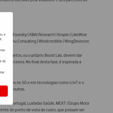
nfinite Foundry | KBAI Research | Kropie | LikeWise
is, e
e,
e | Wakaru Consulting | Windcredible | WingDriver.inc
rias
e os projetos, ou o próprio Boost Lab, devem dar
de de
 e parceiros. No final desta fase, é esperada a
itar
 baseados no 5G e em tecnologias como o IoT e o
, entre outras.
uras de Portugal, Lusíadas Saúde, MEXT: (Grupo Mota
ciente do ponto de vista do custo, que possam ser