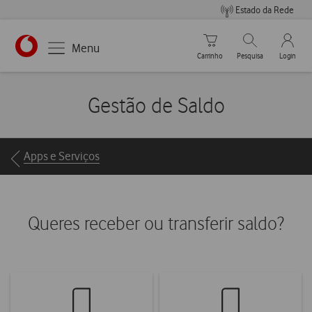
Estado da Rede
Carrinho de compras
Pesquisar
My Vo
Menu
Carrinho
Pesquisa
Login
https://www.vodafone.pt
Gestão de Saldo
Breadcrumbs
Apps e Serviços
Queres receber ou transferir saldo?