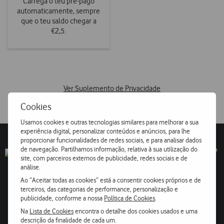
Carrega o teu pré-pago
automaticamente, sempre
que o teu saldo chegar a
€2,5.
Ver Suplemento de Privacidade
Cookies
Usamos cookies e outras tecnologias similares para melhorar a sua
experiência digital, personalizar conteúdos e anúncios, para lhe
proporcionar funcionalidades de redes sociais, e para analisar dados
de navegação. Partilhamos informação, relativa à sua utilização do
site, com parceiros externos de publicidade, redes sociais e de
análise.
Ao “Aceitar todas as cookies” está a consentir cookies próprios e de
Gestão de Saldo na App My Vodafone
terceiros, das categorias de performance, personalização e
publicidade, conforme a nossa
Política de Cookies
.
Na
Lista de Cookies
encontra o detalhe dos cookies usados e uma
descrição da finalidade de cada um.
Se preferires, também podes aceder aos serviços Gestão de