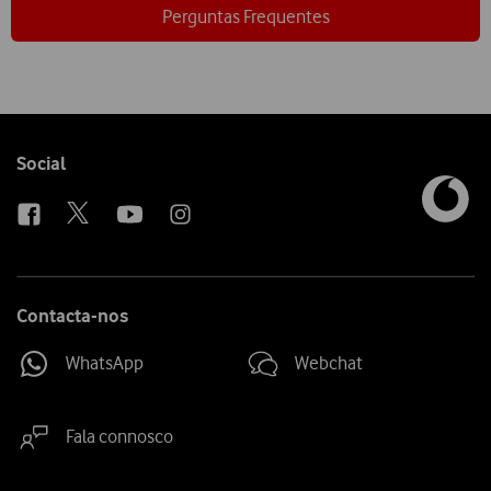
Perguntas Frequentes
Follow
Social
us
Contacta-nos
WhatsApp
Webchat
Fala connosco