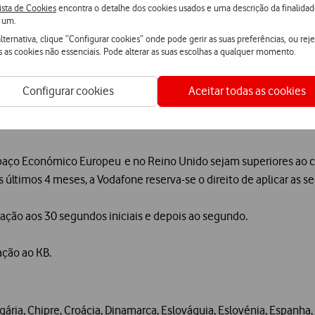
ção sobre estes serviços de valor acrescentado em roaming no 
ista de Cookies
encontra o detalhe dos cookies usados e uma descrição da finalida
 um.
lternativa, clique “Configurar cookies” onde pode gerir as suas preferências, ou reje
s as cookies não essenciais. Pode alterar as suas escolhas a qualquer momento.
Configurar cookies
Aceitar todas as cookies
 nível grossista (sem IVA): €1, 126/GB (valor correspondente a 
 GB
aço Económico Europeu e no Reino Unido sejam superiores ao c
s últimos 4 meses, a Vodafone reserva-se o direito de aplicar as 
ção aos 30 segundos iniciais e depois ao segundo.
ação ao KB.
ária, Chipre, Croácia, Dinamarca, Eslováquia, Eslovénia, Espanha, E