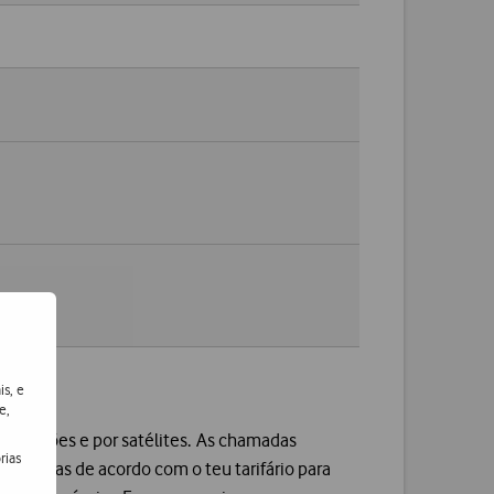
is, e
e,
s, aviões e por satélites. As chamadas
rias
taxadas de acordo com o teu tarifário para