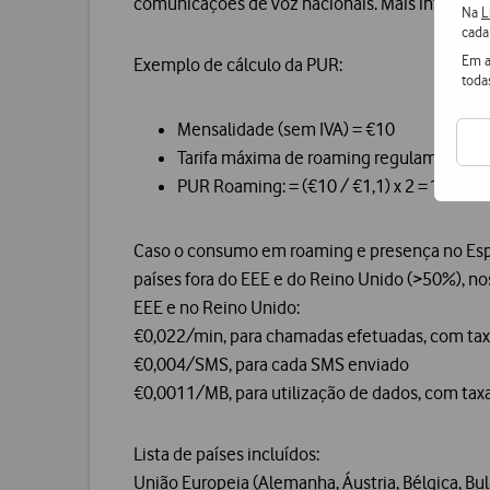
comunicações de voz nacionais. Mais informa
Na
L
cada
Em a
Exemplo de cálculo da PUR:
toda
Mensalidade (sem IVA) = €10
Tarifa máxima de roaming regulamentada a
PUR Roaming: = (€10 / €1,1) x 2 = ~17,76
Caso o consumo em roaming e presença no Esp
países fora do EEE e do Reino Unido (>50%), no
EEE e no Reino Unido:
€0,022/min, para chamadas efetuadas, com taxa
€0,004/SMS, para cada SMS enviado
€0,0011/MB, para utilização de dados, com tax
Lista de países incluídos:
União Europeia (Alemanha, Áustria, Bélgica, Bulg