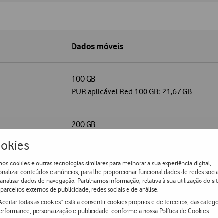
Dados móveis
100 GB
PUR aplicável Red 100 GB: 21,67 GB
200 GB
PUR aplicável Red 200 GB: 24,54 GB
okies
os cookies e outras tecnologias similares para melhorar a sua experiência digital,
E) e no Reino Unido
onalizar conteúdos e anúncios, para lhe proporcionar funcionalidades de redes socia
 analisar dados de navegação. Partilhamos informação, relativa à sua utilização do sit
parceiros externos de publicidade, redes sociais e de análise.
das recebidas são gratuitas. Não inclui comunicações em barco
Aceitar todas as cookies” está a consentir cookies próprios e de terceiros, das catego
crescentado ou números especiais de outros Estados Membros são 
erformance, personalização e publicidade, conforme a nossa
Política de Cookies
.