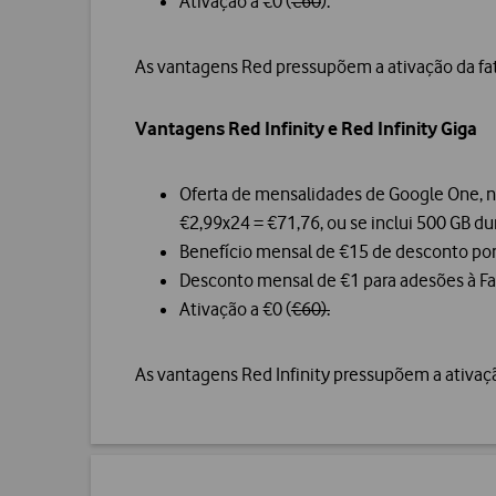
Ativação a €0 (
€60
).
As vantagens Red pressupõem a ativação da fat
Vantagens Red Infinity e Red Infinity Giga
Oferta de mensalidades de Google One, no
€2,99x24 = €71,76, ou se inclui 500 GB d
Benefício mensal de €15 de desconto po
Desconto mensal de €1 para adesões à Fat
Ativação a €0 (
€60
).
As vantagens Red Infinity pressupõem a ativaçã