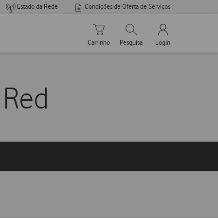
Estado da Rede
Condições de Oferta de Serviços
Carrinho de compras
Pesquisar
My Vodafone Men
Carrinho
Pesquisa
Login
s Red