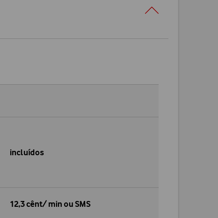
incluídos
12,3 cênt/ min ou SMS