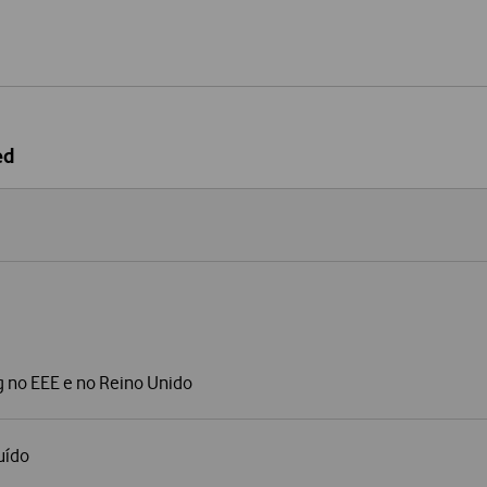
ed
g no EEE e no Reino Unido
uído