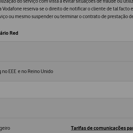
ilização do serviço com vista a evitar situações de fraude ou util
 a Vodafone reserva-se o direito de notificar o cliente de tal fact
erviço ou mesmo suspender ou terminar o contrato de prestação de
ário Red
g no EEE e no Reino Unido
geiro
Tarifas de comunicações par