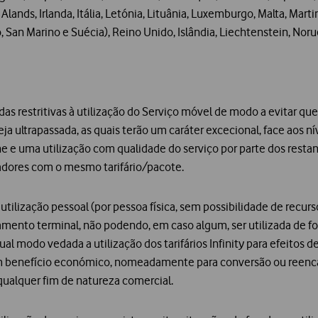
 Alands, Irlanda, Itália, Letónia, Lituânia, Luxemburgo, Malta, Mar
San Marino e Suécia), Reino Unido, Islândia, Liechtenstein, Noru
idas restritivas à utilização do Serviço móvel de modo a evitar
a ultrapassada, as quais terão um caráter excecional, face aos n
ne e uma utilização com qualidade do serviço por parte dos restan
zadores com o mesmo tarifário/pacote.
 utilização pessoal (por pessoa física, sem possibilidade de recur
ipamento terminal, não podendo, em caso algum, ser utilizada de 
l modo vedada a utilização dos tarifários Infinity para efeitos d
um benefício económico, nomeadamente para conversão ou reenc
alquer fim de natureza comercial.