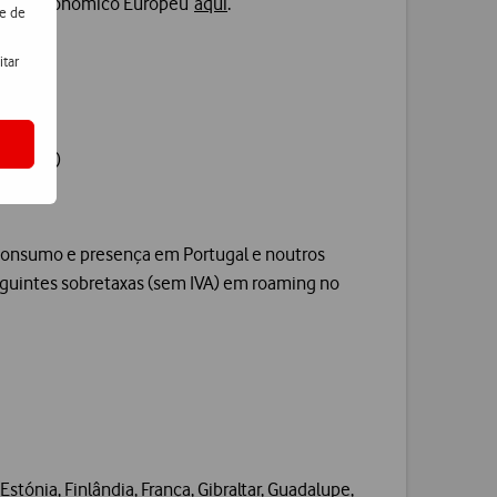
Espaço Económico Europeu
aqui
.
de de
itar
1000 MB)
onsumo e presença em Portugal e noutros
seguintes sobretaxas (sem IVA) em roaming no
stónia, Finlândia, França, Gibraltar, Guadalupe,