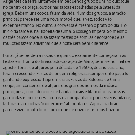
As gentes da terra juntam-se em pequenos grupos: uns no quiosque
no centro da praça, outros nas tascas espalhadas pela lateral da
igreja. Bebem uns copos, falam da vida. Num dos grupos, a atração
principal parece ser uma nova moto4 que, à vez, todos vão
experimentando. No outro, a conversa é mesmo o prato do dia. É o
início da tarde e, na Bidoeira de Cima, o sossego impera. Só mesmo
os três palcos onde já se fazem testes de som, as decorações e as
roullotes fazem adivinhar que a noite será bem diferente.
Por ali já se perdeu a noção de quando exatamente começaram as
Festas em Honra do Imaculado Coração de Maria, sempre no final de
agosto. Terá sido algures pela década de 1950 e, de ano para ano,
foram crescendo. Festas de origem religiosa, a componente pagã foi
ganhando expressão: hoje em dia as Festas da Bidoeira de Cima
conjugam concertos de alguns dos grandes nomes da música
portuguesa, com atuações de bandas locais e filarmónicas, missas,
garraiadas e procissões. Tudo isto acompanhado por cervejas, bifanas,
farturas e até outras ‘modernices’ alimentares. Aqui, a tradição
parece viver muito bem com o que de novo os tempos trazem.