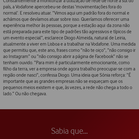
Constantemente a monitorizar a utilização de rede de norte a sul do
país, a Vodafone apercebeu-se destas ‘movimentações fora do
normal’. E resolveu atuar. “Vimos aqui um padrão fora do normal e
achámos que devíamos atuar sobre isso. Queríamos oferecer uma
experiência melhor às pessoas, porque a estação aqui da zona não
está preparada para este tipo de padrões tão agressivos e típicos de
um evento especial”, esclarece Diogo Almeida, natural de Leiria,
atualmente a viver em Lisboa e a trabalhar na Vodafone. Uma medida
que permitiu que, este ano, frases como “não te oiço”, “não consigo ir
ao Instagram” ou “não consigo abrir a página de Facebook” não se
tenham ouvido. “Para mim é particularmente emocionante, como
filho da terra, ver a empresa onde agora trabalho preocupar-se com a
região onde nasci”, confessa Diogo. Uma ideia que Sónia reforça: “É
importante que as grandes empresas não se esqueçam que os
pequenos meios existem e que, às vezes, a rede não chega a todo o
lado.” Ou não chegava.
Sabia que...