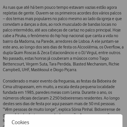
As ruas que até há bem pouco tempo estavam vazias estão agora
repletas de gente. Ouvem-se os primeiros acordes dos vários palcos
– dos temas mais populares no palco mesmo ao lado da igreja e que
convidam a danças a dois, ao rock musculado de bandas locais no
palco intermédio, até aos cabeças de cartaz no palco principal. Hoje
cabe a Piruka, o fenómeno do hip hop nacional que canta a vida no
bairro da Madorna, na Parede, arredores de Lisboa. A ele juntam-se
este ano, ao longo dos seis dias de festa os Alcoolémia, os Overflow, a
dupla Quim Roscas & Zeca Estacionâncio e o DJ Virgul, entre outros.
No passado, estas honras já couberam a músicos como Tiago
Bettencourt, Virgem Suta, Tara Perdida, Blasted Mechanism, Richie
Campbell, UHF, Mastiksoul e Diogo Piçarra.
Considerado o maior evento da freguesia, as festas da Bidoeira de
Cima ultrapassam, em muito, a escala desta pequena localidade
fundada em 1985, paredes meias com Leiria. Durante o ano, os
números oficiais declaram 2.250 bidoeirenses residentes. Ao longo
destes seis dias de festa por aqui passam mais de 50 mil pessoas.
“Vêm pessoas de muito longe”, explica Sónia Pinhal. Bidoeirense de
gema, fala das festas carregada de emoção. A mesma emoção que a
fez aceitar integrar o grupo de cerca de 20 mordomos que
Cookies
organizam esta edição das festas.