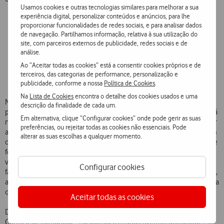
Usamos cookies e outras tecnologias similares para melhorar a sua
experiência digital, personalizar conteúdos e anúncios, para lhe
proporcionar funcionalidades de redes sociais, e para analisar dados
de navegação. Partilhamos informação, relativa à sua utilização do
site, com parceiros externos de publicidade, redes sociais e de
As Festas em Honra do Imaculado Coração de Maria começaram na
análise.
década de 1950 e, de ano para ano, à componente religiosa
Ao “Aceitar todas as cookies” está a consentir cookies próprios e de
acrescentou-se uma vertente de entretenimento
terceiros, das categorias de performance, personalização e
publicidade, conforme a nossa
Política de Cookies
.
Na
Lista de Cookies
encontra o detalhe dos cookies usados e uma
No passado, a tradição dizia que as festas deveriam ser organizadas
descrição da finalidade de cada um.
por oito casais, no verão seguinte ao seu casamento. Mas a tradição já
Em alternativa, clique “Configurar cookies” onde pode gerir as suas
não é bem o que era. Agora, no último dia das festividades, tem lugar
preferências, ou rejeitar todas as cookies não essenciais. Pode
a cerimónia de passagem da bandeira, momento em que se definem
alterar as suas escolhas a qualquer momento.
os mordomos – termo antigo usado para identificar organizadores de
festas populares – da edição seguinte. Ao assumirem,
voluntariamente, esta missão, assumem também um compromisso:
Configurar cookies
fazer as melhores festas de sempre. E é este desafio que tem levado,
ano após ano, as Festas da Bidoeira de Cima à dimensão e importância
que hoje têm para toda aquela região.
Aceitar todas as cookies
De tal forma que, nos últimos anos, novos desafios se levantaram.
Como o de comunicar. “Há dois ou três anos tivemos dificuldades de