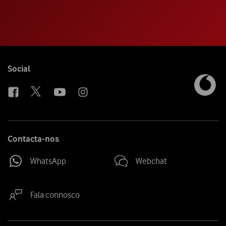
Follow
Social
us
Contacta-nos
WhatsApp
Webchat
Fala connosco
Site