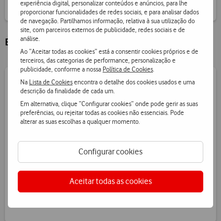
experiência digital, personalizar conteúdos e anúncios, para lhe
proporcionar funcionalidades de redes sociais, e para analisar dados
de navegação. Partilhamos informação, relativa à sua utilização do
site, com parceiros externos de publicidade, redes sociais e de
análise.
Benefícios exclusivos
Ao “Aceitar todas as cookies” está a consentir cookies próprios e de
terceiros, das categorias de performance, personalização e
publicidade, conforme a nossa
Política de Cookies
.
Na
Lista de Cookies
encontra o detalhe dos cookies usados e uma
Quer saber quantos pontos tem?
descrição da finalidade de cada um.
Em alternativa, clique “Configurar cookies” onde pode gerir as suas
preferências, ou rejeitar todas as cookies não essenciais. Pode
alterar as suas escolhas a qualquer momento.
Fazer Login
Configurar cookies
Receba informação de pontos por SMS
Aceitar todas as cookies