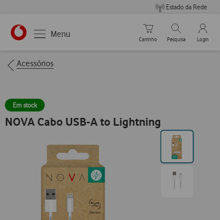
Estado da Rede
Carrinho de compras
Pesquisar
My Vo
Menu
Carrinho
Pesquisa
Login
https://www.vodafone.pt
Breadcrumbs
Acessórios
Em stock
NOVA Cabo USB-A to Lightning
Ir
para
posição0
Ir
para
posição1