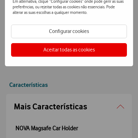
Em alternativa, clique “Configurar cookies” onde pode gerir as suas
preferências, ou rejeitar todas as cookies não essenciais. Pode
Encomende hoje antes das 16h e receba no dia útil
alterar as suas escolhas a qualquer momento.
seguinte
ou receba em loja.
Pagamento
simples e seguro
Configurar cookies
Pague de forma segura com MBWay ou Cartão de Crédito.
Aceitar todas as cookies
Características
Accordeon
Mais Características
NOVA Magsafe Car Holder