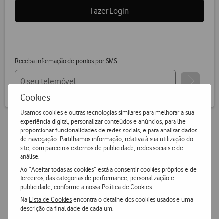
Fazer Login
Receba informação de pontos por SMS
Cookies
Usamos cookies e outras tecnologias similares para melhorar a sua
experiência digital, personalizar conteúdos e anúncios, para lhe
proporcionar funcionalidades de redes sociais, e para analisar dados
de navegação. Partilhamos informação, relativa à sua utilização do
Vantagens Vodafone.pt
site, com parceiros externos de publicidade, redes sociais e de
análise.
14 dias para devoluções
Ao “Aceitar todas as cookies” está a consentir cookies próprios e de
terceiros, das categorias de performance, personalização e
Pode devolver gratuitamente qualquer produto numa das
publicidade, conforme a nossa
Política de Cookies
.
nossas lojas ou CTT.
Na
Lista de Cookies
encontra o detalhe dos cookies usados e uma
descrição da finalidade de cada um.
Entrega grátis
e ultrarápida