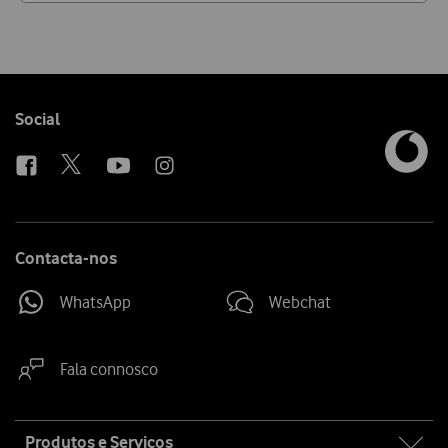
Follow
Social
us
Contacta-nos
WhatsApp
Webchat
Fala connosco
Site
Produtos e Serviços