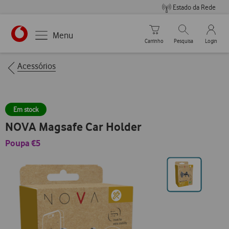
Estado da Rede
Carrinho de compras
Pesquisar
My Vo
Menu
Carrinho
Pesquisa
Login
https://www.vodafone.pt
Breadcrumbs
Acessórios
Em stock
NOVA Magsafe Car Holder
Poupa €5
Ir
para
posição0