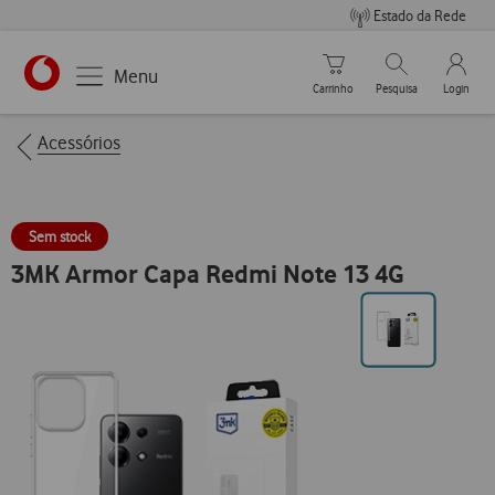
Estado da Rede
Carrinho de compras
Pesquisar
My Vo
Menu
Carrinho
Pesquisa
Login
https://www.vodafone.pt
Breadcrumbs
Acessórios
Sem stock
3MK Armor Capa Redmi Note 13 4G
Ir
para
posição0