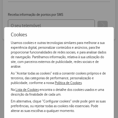
Receba informação de pontos por SMS
Cookies
Usamos cookies e outras tecnologias similares para melhorar a sua
experiência digital, personalizar conteúdos e anúncios, para lhe
proporcionar funcionalidades de redes sociais, e para analisar dados
de navegação. Partilhamos informação, relativa à sua utilização do
Vantagens Vodafone.pt
site, com parceiros externos de publicidade, redes sociais e de
análise.
14 dias para devoluções
Ao “Aceitar todas as cookies” está a consentir cookies próprios e de
terceiros, das categorias de performance, personalização e
Pode devolver gratuitamente qualquer produto numa das
publicidade, conforme a nossa
Política de Cookies
.
nossas lojas ou CTT.
Na
Lista de Cookies
encontra o detalhe dos cookies usados e uma
descrição da finalidade de cada um.
Entrega grátis
e ultrarápida
Em alternativa, clique “Configurar cookies” onde pode gerir as suas
preferências, ou rejeitar todas as cookies não essenciais. Pode
Encomende hoje antes das 16h e receba no dia útil
alterar as suas escolhas a qualquer momento.
seguinte
ou receba em loja.