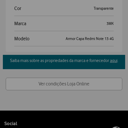
Cor
Transparente
Marca
3MK
Modelo
Armor Capa Redmi Note 13 4G
Saiba mais sobre as propriedades da marca e fornecedor
aqui
.
Ver condições Loja Online
Follow
Social