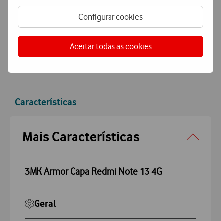
Pagamento
simples e seguro
Configurar cookies
Pague de forma segura com MBWay ou Cartão de Crédito.
Aceitar todas as cookies
Características
Accordeon
Mais Características
3MK Armor Capa Redmi Note 13 4G
Geral