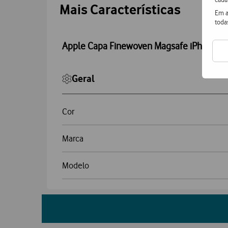
Accordeon
Mais Características
Em a
toda
Apple Capa Finewoven Magsafe iPhone 1
Geral
Cor
Marca
Modelo