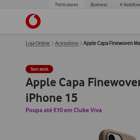
Particulares
Business
A Vodafon
https://www.vodafone.pt
Breadcrumbs
Loja Online
Acessórios
Apple Capa Finewoven Ma
Sem stock
Apple Capa Finewove
iPhone 15
Poupa até €10 em Clube Viva