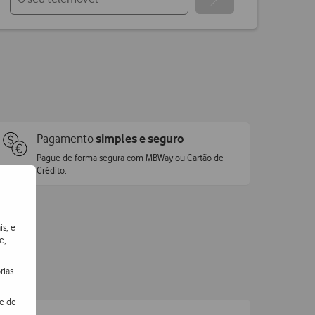
Pagamento
simples e seguro
Pague de forma segura com MBWay ou Cartão de
Crédito.
is, e
e,
rias
de de