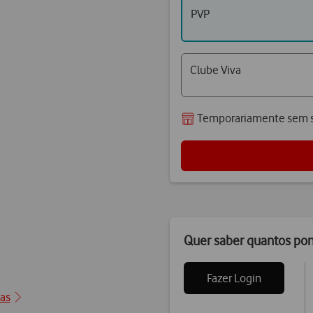
PVP
Clube Viva
Temporariamente sem s
Quer saber quantos po
Fazer Login
ção1
cas