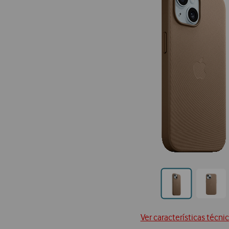
Ir
Ir
para
para
posi
posição0
Ver características técni