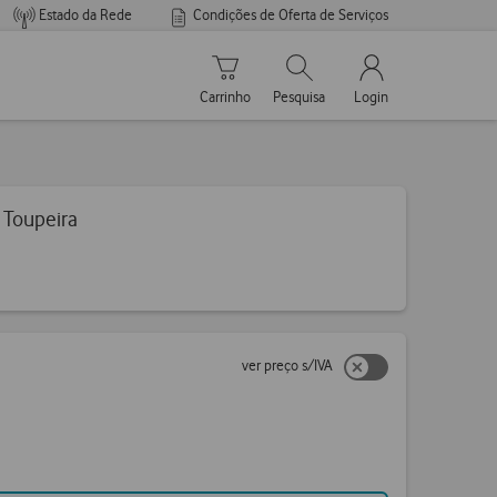
Estado da Rede
Condições de Oferta de Serviços
Carrinho de compras
Pesquisar
My Vodafone Men
Carrinho
Pesquisa
Login
 Toupeira
ver preço s/IVA