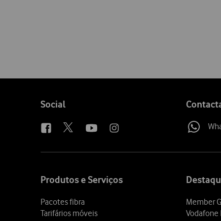
Follow
Social
Contact
us
Wh
Site
map
Produtos e Serviços
Destaqu
Pacotes fibra
Member G
Tarifários móveis
Vodafone 