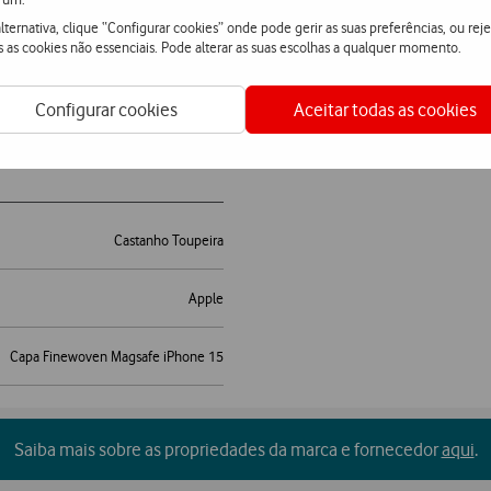
lternativa, clique “Configurar cookies” onde pode gerir as suas preferências, ou reje
s as cookies não essenciais. Pode alterar as suas escolhas a qualquer momento.
5
Configurar cookies
Aceitar todas as cookies
Castanho Toupeira
Apple
Capa Finewoven Magsafe iPhone 15
Saiba mais sobre as propriedades da marca e fornecedor
aqui
.