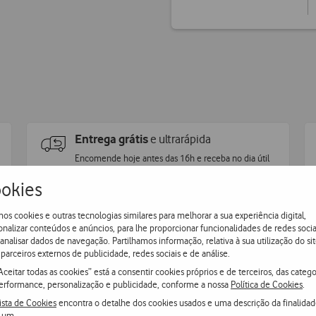
Entrega grátis
e ultrarápida
Encomende hoje antes das 16h e receba no dia útil
seguinte
ou receba em loja.
okies
os cookies e outras tecnologias similares para melhorar a sua experiência digital,
onalizar conteúdos e anúncios, para lhe proporcionar funcionalidades de redes socia
 analisar dados de navegação. Partilhamos informação, relativa à sua utilização do sit
parceiros externos de publicidade, redes sociais e de análise.
Aceitar todas as cookies” está a consentir cookies próprios e de terceiros, das catego
erformance, personalização e publicidade, conforme a nossa
Política de Cookies
.
ista de Cookies
encontra o detalhe dos cookies usados e uma descrição da finalida
 um.