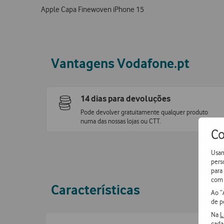
Apple Capa Finewoven iPhone 15
Vantagens Vodafone.pt
14 dias para devoluções
Pode devolver gratuitamente qualquer produto
numa das nossas lojas ou CTT.
Co
Usam
pers
para
com 
Características
Ao “
de p
Na
L
cada