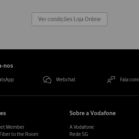
Ver condições Loja Online
a-nos
atsApp
Webchat
Fala con
es
Sobre a Vodafone
et Member
A Vodafone
Fiber to the Room
Rede 5G