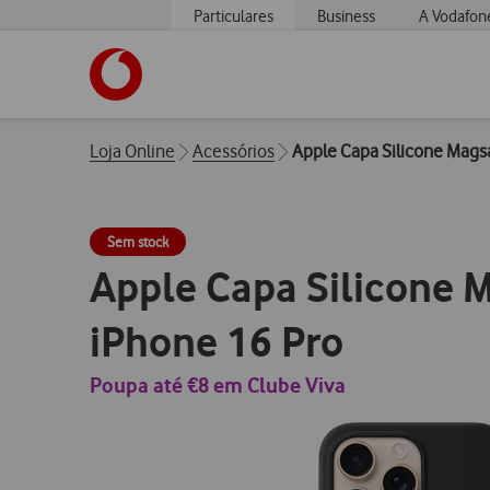
Particulares
Business
A Vodafon
https://www.vodafone.pt
Breadcrumbs
Loja Online
Acessórios
Apple Capa Silicone Mags
Sem stock
Apple Capa Silicone 
iPhone 16 Pro
Poupa até €8 em Clube Viva