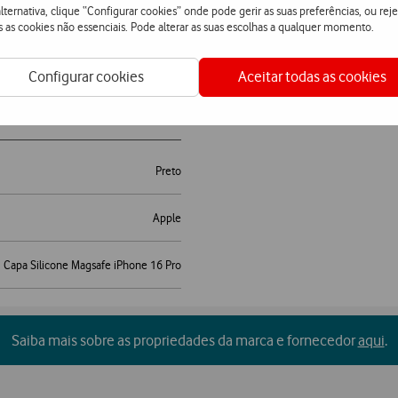
lternativa, clique “Configurar cookies” onde pode gerir as suas preferências, ou reje
s as cookies não essenciais. Pode alterar as suas escolhas a qualquer momento.
ro
Configurar cookies
Aceitar todas as cookies
Preto
Apple
Capa Silicone Magsafe iPhone 16 Pro
Saiba mais sobre as propriedades da marca e fornecedor
aqui
.