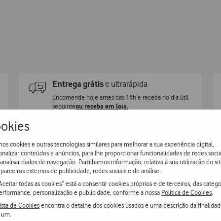
Entrega grátis
e ultrarápida
Encomende hoje antes das 16h e receba no dia útil
seguinte
ou receba em loja.
okies
os cookies e outras tecnologias similares para melhorar a sua experiência digital,
onalizar conteúdos e anúncios, para lhe proporcionar funcionalidades de redes socia
 analisar dados de navegação. Partilhamos informação, relativa à sua utilização do sit
parceiros externos de publicidade, redes sociais e de análise.
Aceitar todas as cookies” está a consentir cookies próprios e de terceiros, das catego
erformance, personalização e publicidade, conforme a nossa
Política de Cookies
.
ista de Cookies
encontra o detalhe dos cookies usados e uma descrição da finalida
 um.