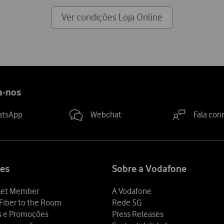
Ver condições Loja Online
a-nos
atsApp
Webchat
Fala con
es
Sobre a Vodafone
et Member
A Vodafone
Fiber to the Room
Rede 5G
s e Promoções
Press Releases