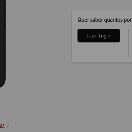
Quer saber quantos po
Fazer Login
0
cas