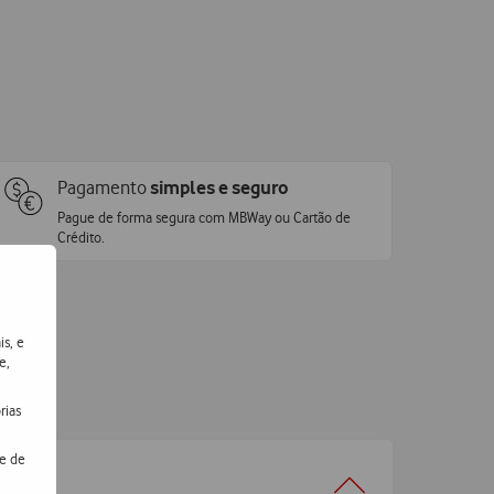
Pagamento
simples e seguro
Pague de forma segura com MBWay ou Cartão de
Crédito.
is, e
e,
rias
de de