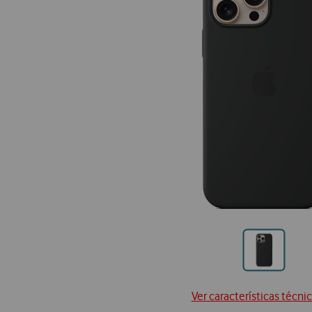
Ir
para
posição
Ver características técni