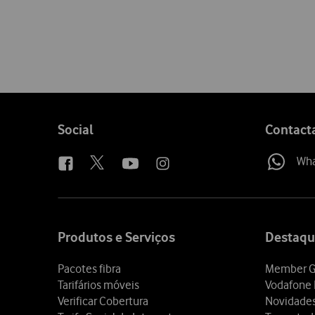
Follow
Social
Contact
us
Wh
Site
map
Produtos e Serviços
Destaqu
Pacotes fibra
Member G
Tarifários móveis
Vodafone 
Verificar Cobertura
Novidade