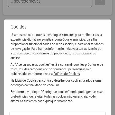
Cookies
Vantagens Vodafone.pt
Usamos cookies e outras tecnologias similares para melhorar a sua
experiência digital, personalizar conteúdos e anúncios, para lhe
proporcionar funcionalidades de redes sociais, e para analisar dados
14 dias para devoluções
de navegação. Partilhamos informação, relativa à sua utilização do
site, com parceiros externos de publicidade, redes sociais e de
Pode devolver gratuitamente qualquer produto numa das
análise.
nossas lojas ou CTT.
Ao “Aceitar todas as cookies” está a consentir cookies próprios e de
terceiros, das categorias de performance, personalização e
Entrega grátis
e ultrarápida
publicidade, conforme a nossa
Política de Cookies
.
Encomende hoje antes das 16h e receba no dia útil
Na
Lista de Cookies
encontra o detalhe dos cookies usados e uma
seguinte
ou receba em loja.
descrição da finalidade de cada um.
Em alternativa, clique “Configurar cookies” onde pode gerir as suas
preferências, ou rejeitar todas as cookies não essenciais. Pode
Pagamento
simples e seguro
alterar as suas escolhas a qualquer momento.
Pague de forma segura com MBWay ou Cartão de Crédito.