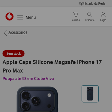
Estado da Rede
Carrinho de compras
Pesquisar
My Vo
Menu
Carrinho
Pesquisa
Login
https://www.vodafone.pt
Breadcrumbs
Acessórios
Sem stock
Apple Capa Silicone Magsafe iPhone 17
Pro Max
Poupa até €8 em Clube Viva
Ir
para
posição0