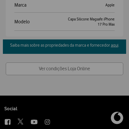
Marca
Apple
Capa Silicone Magsafe iPhone
Modelo
17 Pro Max
Saiba mais sobre as propriedades da marca e fornecedor
aqui
.
Ver condições Loja Online
Follow
Social
us