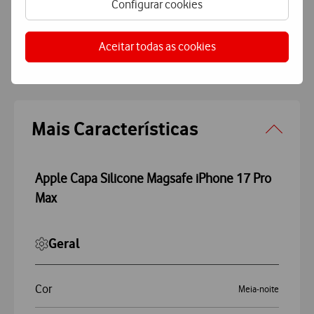
Configurar cookies
Aceitar todas as cookies
Características
Accordeon
Mais Características
Apple Capa Silicone Magsafe iPhone 17 Pro
Max
Geral
Cor
Meia-noite