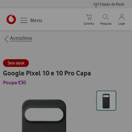
Estado da Rede
Carrinho de compras
Pesquisar
My Vo
Menu
Carrinho
Pesquisa
Login
https://www.vodafone.pt
Breadcrumbs
Acessórios
Sem stock
Google Pixel 10 e 10 Pro Capa
Poupa €30
Ir
para
posição0