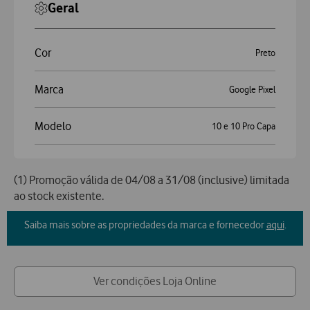
Geral
Cor
Preto
Marca
Google Pixel
Modelo
10 e 10 Pro Capa
(1) Promoção válida de 04/08 a 31/08 (inclusive) limitada
ao stock existente.
Saiba mais sobre as propriedades da marca e fornecedor
aqui
.
Ver condições Loja Online