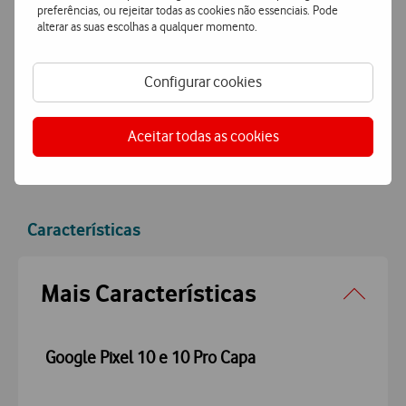
Encomende hoje antes das 16h e receba no dia útil
preferências, ou rejeitar todas as cookies não essenciais. Pode
seguinte
ou receba em loja.
alterar as suas escolhas a qualquer momento.
Pagamento
simples e seguro
Configurar cookies
Pague de forma segura com MBWay ou Cartão de Crédito.
Aceitar todas as cookies
Características
Accordeon
Mais Características
Google Pixel 10 e 10 Pro Capa