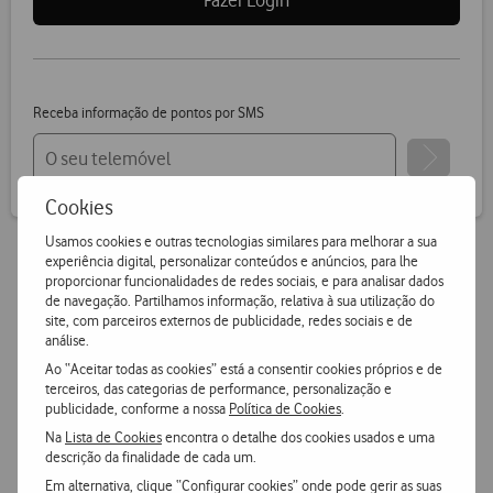
Receba informação de pontos por SMS
Cookies
Usamos cookies e outras tecnologias similares para melhorar a sua
experiência digital, personalizar conteúdos e anúncios, para lhe
proporcionar funcionalidades de redes sociais, e para analisar dados
Vantagens Vodafone.pt
de navegação. Partilhamos informação, relativa à sua utilização do
site, com parceiros externos de publicidade, redes sociais e de
análise.
14 dias para devoluções
Ao “Aceitar todas as cookies” está a consentir cookies próprios e de
Pode devolver gratuitamente qualquer produto numa das
terceiros, das categorias de performance, personalização e
nossas lojas ou CTT.
publicidade, conforme a nossa
Política de Cookies
.
Na
Lista de Cookies
encontra o detalhe dos cookies usados e uma
descrição da finalidade de cada um.
Entrega grátis
e ultrarápida
Em alternativa, clique “Configurar cookies” onde pode gerir as suas