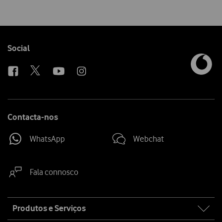
Follow
Social
us
Contacta-nos
WhatsApp
Webchat
Fala connosco
Site
Produtos e Serviços
map