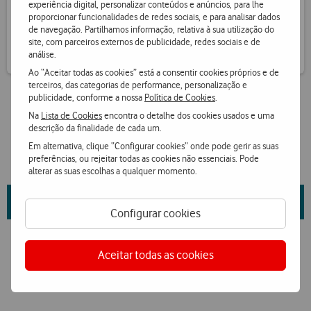
experiência digital, personalizar conteúdos e anúncios, para lhe
Receba informação de pontos por SMS
proporcionar funcionalidades de redes sociais, e para analisar dados
de navegação. Partilhamos informação, relativa à sua utilização do
site, com parceiros externos de publicidade, redes sociais e de
análise.
Ao “Aceitar todas as cookies” está a consentir cookies próprios e de
terceiros, das categorias de performance, personalização e
publicidade, conforme a nossa
Política de Cookies
.
Na
Lista de Cookies
encontra o detalhe dos cookies usados e uma
descrição da finalidade de cada um.
Em alternativa, clique “Configurar cookies” onde pode gerir as suas
preferências, ou rejeitar todas as cookies não essenciais. Pode
alterar as suas escolhas a qualquer momento.
Saiba mais sobre as propriedades da marca e fornecedor
aqui
.
Configurar cookies
Aceitar todas as cookies
Ver condições Loja Online