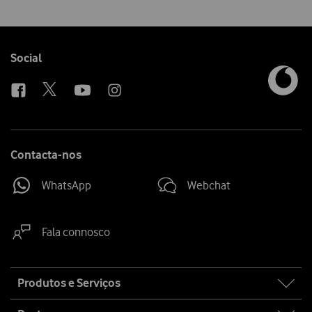
Follow
Social
us
Contacta-nos
WhatsApp
Webchat
Fala connosco
Site
Produtos e Serviços
map