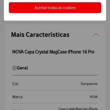
Aceitar todas as cookies
Características
Accordeon
Mais Características
NOVA Capa Crystal MagCase iPhone 16 Pro
Geral
Cor
Transparente
Marca
NOVA
Capa Crystal MagCase iPhone