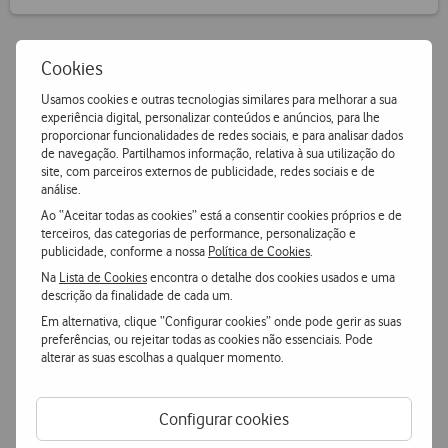
Cookies
Vantagens Vodafone.pt
Usamos cookies e outras tecnologias similares para melhorar a sua
experiência digital, personalizar conteúdos e anúncios, para lhe
proporcionar funcionalidades de redes sociais, e para analisar dados
14 dias para devoluções
de navegação. Partilhamos informação, relativa à sua utilização do
Pode devolver gratuitamente qualquer produto numa das
site, com parceiros externos de publicidade, redes sociais e de
nossas lojas ou CTT.
análise.
Ao “Aceitar todas as cookies” está a consentir cookies próprios e de
terceiros, das categorias de performance, personalização e
Entrega grátis
e ultrarápida
publicidade, conforme a nossa
Política de Cookies
.
Encomende hoje antes das 16h e receba no dia útil
Na
Lista de Cookies
encontra o detalhe dos cookies usados e uma
seguinte
ou receba em loja.
descrição da finalidade de cada um.
Em alternativa, clique “Configurar cookies” onde pode gerir as suas
preferências, ou rejeitar todas as cookies não essenciais. Pode
Pagamento
simples e seguro
alterar as suas escolhas a qualquer momento.
Pague de forma segura com MBWay ou Cartão de Crédito.
Configurar cookies