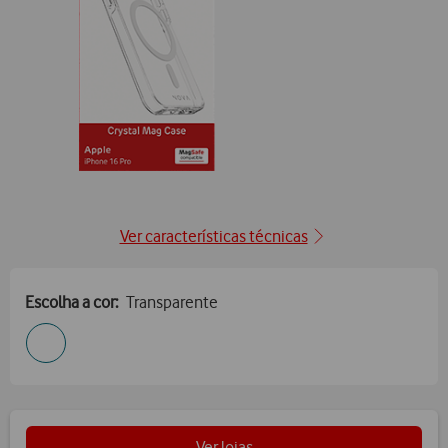
posição1
Ver características técnicas
Escolha a cor:
Transparente
Ver lojas