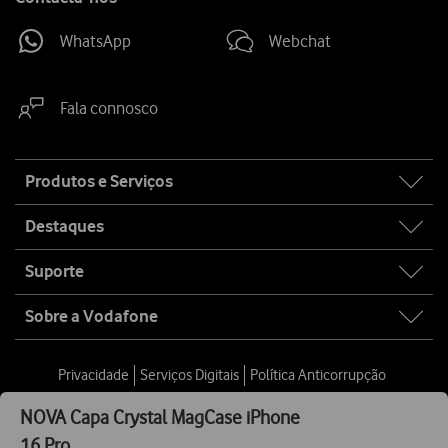
WhatsApp
Webchat
Fala connosco
Site
Produtos e Serviços
map
Destaques
Suporte
Sobre a Vodafone
Privacidade
Serviços Digitais
Política Anticorrupção
NOVA
Capa Crystal MagCase iPhone
Continuidade de Negócio
Configuração de Cookies
16 Pro