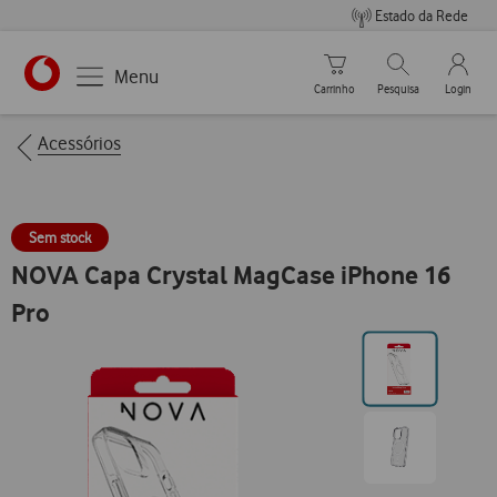
Estado da Rede
Carrinho de compras
Pesquisar
My Vo
Menu
Carrinho
Pesquisa
Login
https://www.vodafone.pt
Breadcrumbs
Acessórios
Sem stock
NOVA Capa Crystal MagCase iPhone 16
Pro
Ir
para
posição0
Ir
para