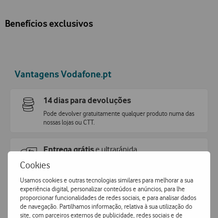
Benefícios exclusivos
Vantagens Vodafone.pt
14 dias para devoluções
Pode devolver gratuitamente qualquer produto numa das
nossas lojas ou CTT.
Entrega grátis
e ultrarápida
Encomende hoje antes das 16h e receba no dia útil
Cookies
seguinte
ou receba em loja.
Usamos cookies e outras tecnologias similares para melhorar a sua
experiência digital, personalizar conteúdos e anúncios, para lhe
proporcionar funcionalidades de redes sociais, e para analisar dados
Pagamento
simples e seguro
de navegação. Partilhamos informação, relativa à sua utilização do
Pague de forma segura com MBWay ou Cartão de Crédito.
site, com parceiros externos de publicidade, redes sociais e de