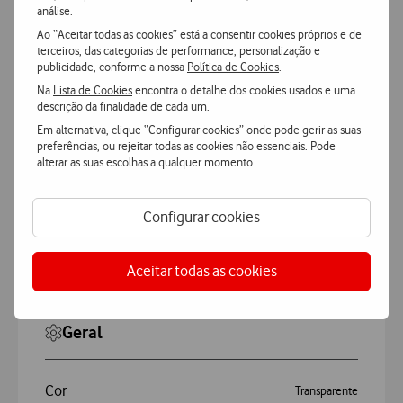
análise.
Ao “Aceitar todas as cookies” está a consentir cookies próprios e de
terceiros, das categorias de performance, personalização e
publicidade, conforme a nossa
Política de Cookies
.
Na
Lista de Cookies
encontra o detalhe dos cookies usados e uma
descrição da finalidade de cada um.
Características
Em alternativa, clique “Configurar cookies” onde pode gerir as suas
preferências, ou rejeitar todas as cookies não essenciais. Pode
alterar as suas escolhas a qualquer momento.
Accordeon
Mais Características
Configurar cookies
NOVA Capa Crystal Magsafe Samsung Galaxy
Aceitar todas as cookies
S26 Ultra
Geral
Cor
Transparente