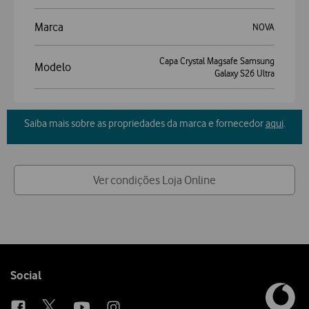
Marca
NOVA
Capa Crystal Magsafe Samsung
Modelo
Galaxy S26 Ultra
Saiba mais sobre as propriedades da marca e fornecedor
aqui
.
Ver condições Loja Online
Follow
Social
us