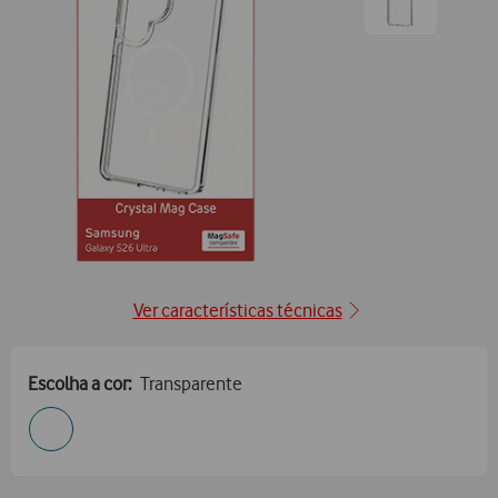
Ir
para
posição1
Ver características técnicas
Escolha a cor:
Transparente