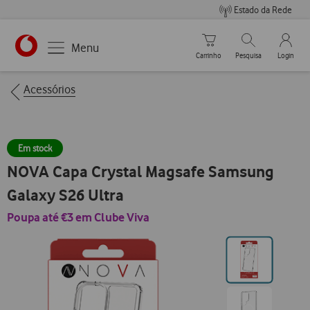
Estado da Rede
Carrinho de compras
Pesquisar
My Vo
Menu
Carrinho
Pesquisa
Login
https://www.vodafone.pt
Breadcrumbs
Acessórios
Em stock
NOVA Capa Crystal Magsafe Samsung
Galaxy S26 Ultra
Poupa até €3 em Clube Viva
Ir
para
posição0