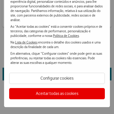
experiência digital, personalizar conteúdos e anúncios, para lhe
Receba informação de pontos por SMS
proporcionar funcionalidades de redes sociais, e para analisar dados
de navegação. Partilhamos informação, relativa à sua utilização do
site, com parceiros externos de publicidade, redes sociais e de
análise.
Ao “Aceitar todas as cookies” está a consentir cookies próprios e de
terceiros, das categorias de performance, personalização e
publicidade, conforme a nossa
Política de Cookies
.
Na
Lista de Cookies
encontra o detalhe dos cookies usados e uma
descrição da finalidade de cada um.
Em alternativa, clique “Configurar cookies” onde pode gerir as suas
preferências, ou rejeitar todas as cookies não essenciais. Pode
alterar as suas escolhas a qualquer momento.
Saiba mais sobre as propriedades da marca e fornecedor
aqui
.
Configurar cookies
Aceitar todas as cookies
Ver condições Loja Online