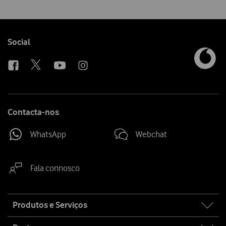
Follow
Social
us
Contacta-nos
WhatsApp
Webchat
Fala connosco
Site
Produtos e Serviços
map