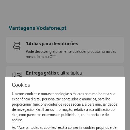
Vantagens Vodafone.pt
14 dias para devoluções
Pode devolver gratuitamente qualquer produto numa das
nossas lojas ou CTT.
Entrega grátis
e ultrarápida
Encomende hoje antes das 16h e receba no dia útil
Cookies
seguinte
.
Usamos cookies e outras tecnologias similares para melhorar a sua
experiência digital, personalizar conteúdos e anúncios, para lhe
Pagamento
simples e seguro
proporcionar funcionalidades de redes sociais, e para analisar dados
de navegação. Partilhamos informação, relativa à sua utilização do
Pague de forma segura com MBWay ou Cartão de Crédito.
site, com parceiros externos de publicidade, redes sociais e de
análise.
Ao “Aceitar todas as cookies” está a consentir cookies próprios e de