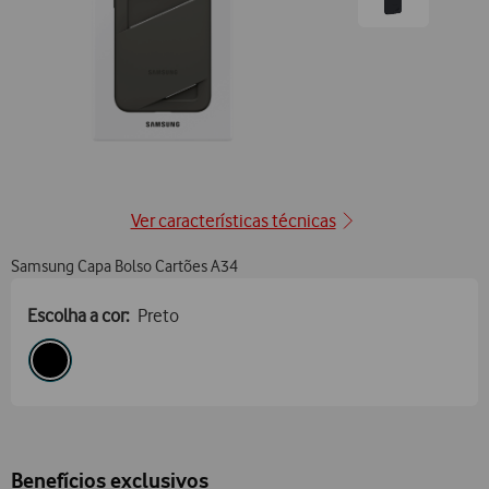
Ir
para
posição2
Ver características técnicas
Samsung Capa Bolso Cartões A34
Escolha a cor:
Preto
Benefícios exclusivos