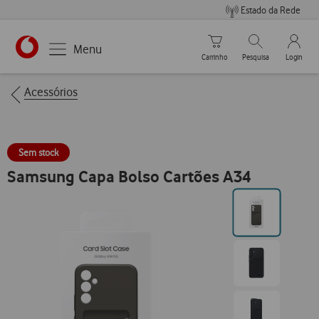
Estado da Rede
Carrinho de compras
Pesquisar
My Vo
Menu
Carrinho
Pesquisa
Login
https://www.vodafone.pt
Breadcrumbs
Acessórios
Sem stock
Samsung Capa Bolso Cartões A34
Ir
para
posição0
Ir
para
posição1