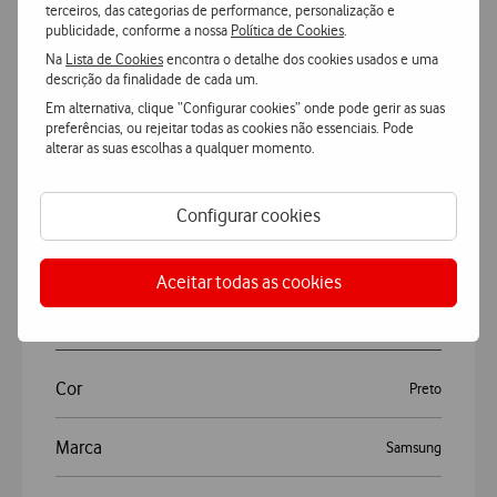
terceiros, das categorias de performance, personalização e
publicidade, conforme a nossa
Política de Cookies
.
Na
Lista de Cookies
encontra o detalhe dos cookies usados e uma
descrição da finalidade de cada um.
Características
Em alternativa, clique “Configurar cookies” onde pode gerir as suas
preferências, ou rejeitar todas as cookies não essenciais. Pode
alterar as suas escolhas a qualquer momento.
Accordeon
Mais Características
Configurar cookies
Samsung Capa Bolso Cartões A34
Aceitar todas as cookies
Geral
Cor
Preto
Marca
Samsung