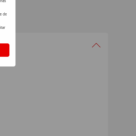
rias
de de
itar