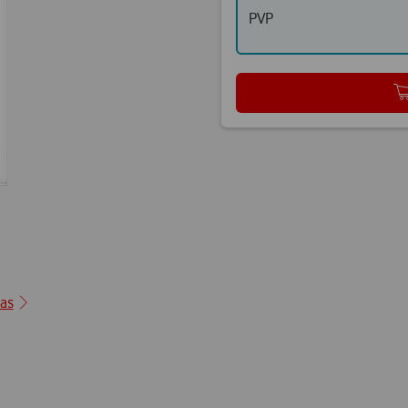
PVP
ção1
cas