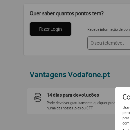
Quer saber quantos pontos tem?
Fazer Login
Receba informação de pon
Vantagens Vodafone.pt
14 dias para devoluções
Co
Pode devolver gratuitamente qualquer produto
Usam
numa das nossas lojas ou CTT.
pers
para
com 