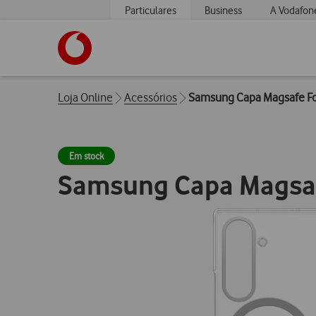
Particulares
Business
A Vodafon
https://www.vodafone.pt
Breadcrumbs
Loja Online
Acessórios
Samsung Capa Magsafe F
Em stock
Samsung Capa Magsa