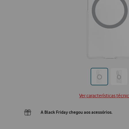
Ir
Ir
para
para
posi
posição0
Ver características técni
A Black Friday chegou aos acessórios.