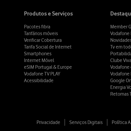
Site
map
Produtos e Serviços
Destaqu
Pacotes fibra
Member G
Tarifários móveis
Vodafone 
Verificar Cobertura
Novidade
Tarifa Social de Internet
Tv em tod
Smartphones
Portabili
Internet Móvel
Clube Viv
eSIM Portugal & Europe
Vodafone
Vodafone TV PLAY
Vodafone
Acessibilidade
Google O
Energia V
Retomas 
Privacidade
Serviços Digitais
Política 