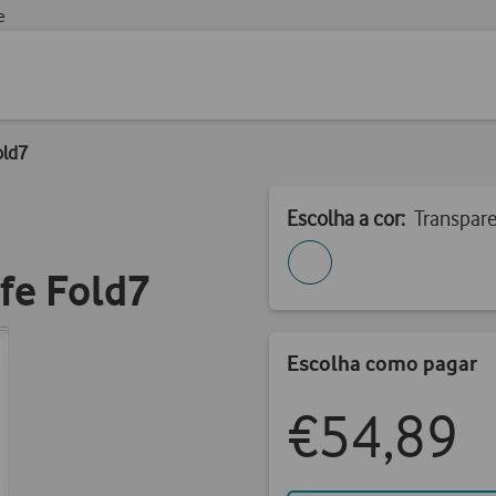
e
old7
Escolha a cor:
Transpar
fe Fold7
Escolha como pagar
€54,89