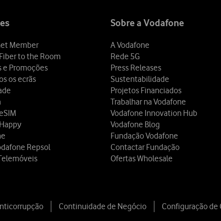
es
Sobre a Vodafone
et Member
A Vodafone
Fiber to the Room
Rede 5G
s e Promoções
Press Releases
os os ecrãs
Sustentabilidade
dade
Projetos Financiados
a
Trabalhar na Vodafone
 eSIM
Vodafone Innovation Hub
 Happy
Vodafone Blog
ne
Fundação Vodafone
odafone Repsol
Contactar Fundação
Telemóveis
Ofertas Wholesale
Anticorrupção
Continuidade de Negócio
Configuração de