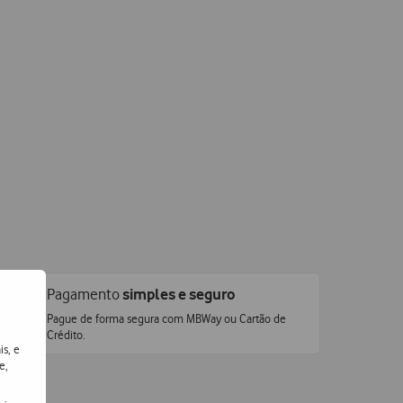
Pagamento
simples e seguro
Pague de forma segura com MBWay ou Cartão de
Crédito.
is, e
e,