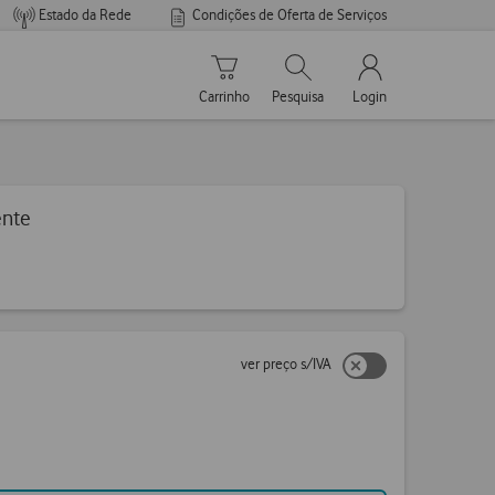
Estado da Rede
Condições de Oferta de Serviços
Carrinho de compras
Pesquisar
My Vodafone Men
Carrinho
Pesquisa
Login
ente
ver preço s/IVA