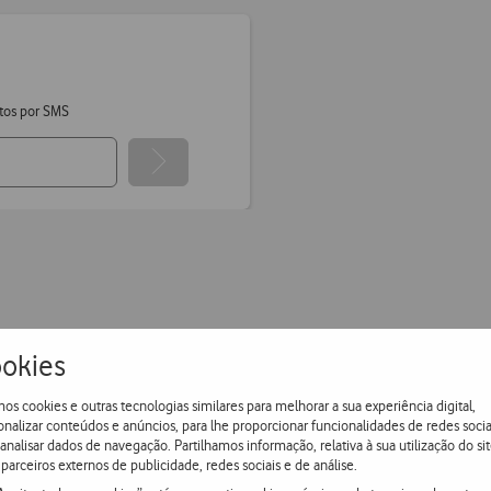
tos por SMS
Entrega grátis
e ultrarápida
okies
Encomende hoje antes das 16h e receba no dia útil
os cookies e outras tecnologias similares para melhorar a sua experiência digital,
seguinte
ou receba em loja.
onalizar conteúdos e anúncios, para lhe proporcionar funcionalidades de redes socia
 analisar dados de navegação. Partilhamos informação, relativa à sua utilização do sit
parceiros externos de publicidade, redes sociais e de análise.