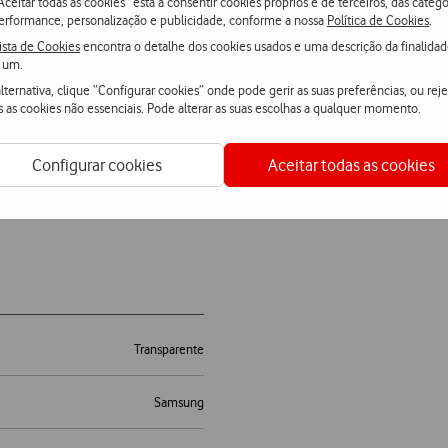
Aceitar todas as cookies” está a consentir cookies próprios e de terceiros, das catego
erformance, personalização e publicidade, conforme a nossa
Política de Cookies
.
ista de Cookies
encontra o detalhe dos cookies usados e uma descrição da finalida
 um.
lternativa, clique “Configurar cookies” onde pode gerir as suas preferências, ou reje
s as cookies não essenciais. Pode alterar as suas escolhas a qualquer momento.
Configurar cookies
Aceitar todas as cookies
Transparente
Samsung