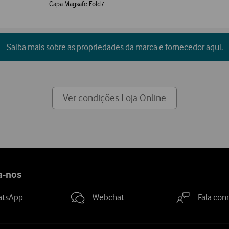
Capa Magsafe Fold7
Saiba mais sobre as propriedades da marca e fornecedor
aqui
.
Ver condições Loja Online
a-nos
atsApp
Webchat
Fala con