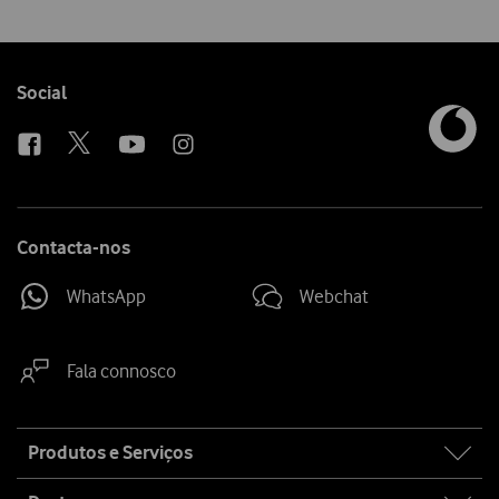
Follow
Social
us
Contacta-nos
WhatsApp
Webchat
Fala connosco
Site
Produtos e Serviços
map