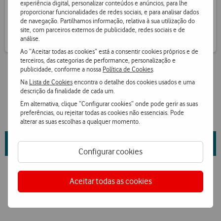
experiência digital, personalizar conteúdos e anúncios, para lhe
Receba informação de pontos por SMS
proporcionar funcionalidades de redes sociais, e para analisar dados
de navegação. Partilhamos informação, relativa à sua utilização do
site, com parceiros externos de publicidade, redes sociais e de
análise.
Ao “Aceitar todas as cookies” está a consentir cookies próprios e de
terceiros, das categorias de performance, personalização e
publicidade, conforme a nossa
Política de Cookies
.
Na
Lista de Cookies
encontra o detalhe dos cookies usados e uma
descrição da finalidade de cada um.
Em alternativa, clique “Configurar cookies” onde pode gerir as suas
preferências, ou rejeitar todas as cookies não essenciais. Pode
alterar as suas escolhas a qualquer momento.
Saiba mais sobre as propriedades da marca e fornecedor
aqui
.
Configurar cookies
Aceitar todas as cookies
Ver condições Loja Online