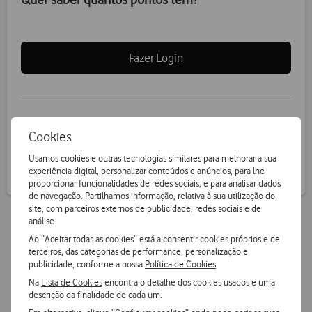
Descontos
até
€9,00
Quer saber quantos pontos tem?
Cookies
Fazer Login
Usamos cookies e outras tecnologias similares para melhorar a sua
experiência digital, personalizar conteúdos e anúncios, para lhe
proporcionar funcionalidades de redes sociais, e para analisar dados
de navegação. Partilhamos informação, relativa à sua utilização do
site, com parceiros externos de publicidade, redes sociais e de
Receba informação de pontos por SMS
análise.
Ao “Aceitar todas as cookies” está a consentir cookies próprios e de
terceiros, das categorias de performance, personalização e
publicidade, conforme a nossa
Política de Cookies
.
Na
Lista de Cookies
encontra o detalhe dos cookies usados e uma
descrição da finalidade de cada um.