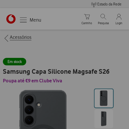
Estado da Rede
Carrinho de compras
Pesquisar
My Vo
Menu
Carrinho
Pesquisa
Login
https://www.vodafone.pt
Breadcrumbs
Acessórios
Em stock
Samsung Capa Silicone Magsafe S26
Poupa até €9 em Clube Viva
Ir
para
posição0
Ir
para