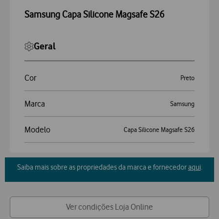
Características
Accordeon
Mais Características
Samsung Capa Silicone Magsafe S26
Geral
Cor
Preto
Marca
Samsung
Modelo
Capa Silicone Magsafe S26