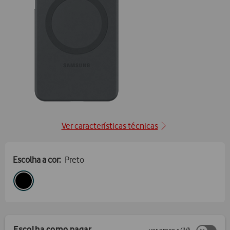
posição1
Ver características técnicas
Escolha a cor:
Preto
Escolha como pagar