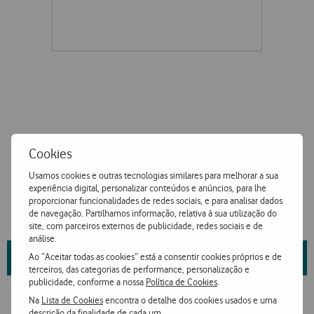
Cookies
Usamos cookies e outras tecnologias similares para melhorar a sua
experiência digital, personalizar conteúdos e anúncios, para lhe
proporcionar funcionalidades de redes sociais, e para analisar dados
de navegação. Partilhamos informação, relativa à sua utilização do
site, com parceiros externos de publicidade, redes sociais e de
análise.
Saiba mais sobre as propriedades da marca e fornecedor
aqui
.
Ao “Aceitar todas as cookies” está a consentir cookies próprios e de
terceiros, das categorias de performance, personalização e
publicidade, conforme a nossa
Política de Cookies
.
Na
Lista de Cookies
encontra o detalhe dos cookies usados e uma
descrição da finalidade de cada um.