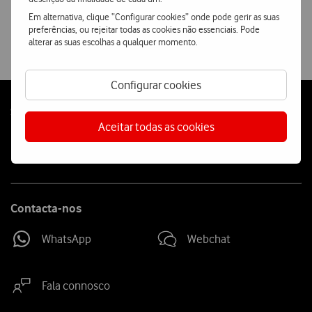
Ver condições Loja Online
Em alternativa, clique “Configurar cookies” onde pode gerir as suas
preferências, ou rejeitar todas as cookies não essenciais. Pode
alterar as suas escolhas a qualquer momento.
Configurar cookies
Follow
Social
Aceitar todas as cookies
us
Contacta-nos
WhatsApp
Webchat
Fala connosco