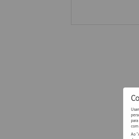
Co
Usam
pers
para
com 
Ao “