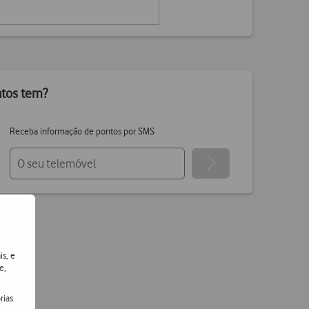
ntos tem?
Receba informação de pontos por SMS
is, e
e,
rias