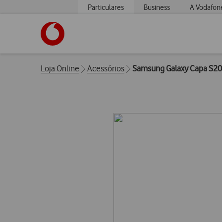
Particulares
Business
A Vodafon
https://www.vodafone.pt
Breadcrumbs
Loja Online
Acessórios
Samsung Galaxy Capa S20 