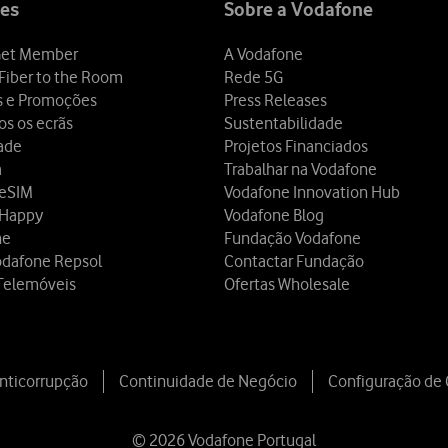
es
Sobre a Vodafone
et Member
A Vodafone
Fiber to the Room
Rede 5G
s e Promoções
Press Releases
os os ecrãs
Sustentabilidade
dade
Projetos Financiados
a
Trabalhar na Vodafone
 eSIM
Vodafone Innovation Hub
 Happy
Vodafone Blog
ne
Fundação Vodafone
odafone Repsol
Contactar Fundação
Telemóveis
Ofertas Wholesale
Anticorrupção
Continuidade de Negócio
Configuração de
© 2026 Vodafone Portugal