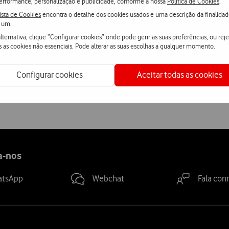
erformance, personalização e publicidade, conforme a nossa
Política de Cookies
.
ista de Cookies
encontra o detalhe dos cookies usados e uma descrição da finalida
Saiba mais sobre as propriedades da marca e fornecedor
aqui
.
 um.
lternativa, clique “Configurar cookies” onde pode gerir as suas preferências, ou reje
s as cookies não essenciais. Pode alterar as suas escolhas a qualquer momento.
Configurar cookies
Aceitar todas as cookies
Ver condições Loja Online
a-nos
atsApp
Webchat
Fala con