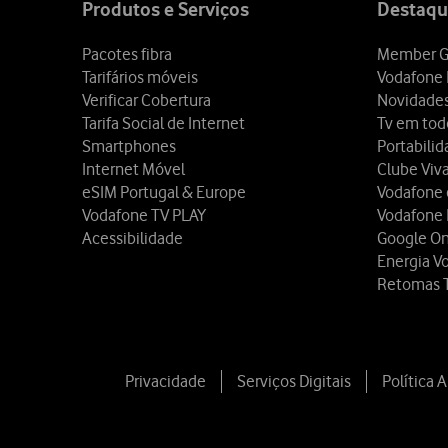
Produtos e Serviços
Destaqu
Pacotes fibra
Member G
Tarifários móveis
Vodafone 
Verificar Cobertura
Novidade
Tarifa Social de Internet
Tv em tod
Smartphones
Portabili
Internet Móvel
Clube Viv
eSIM Portugal & Europe
Vodafone
Vodafone TV PLAY
Vodafone
Acessibilidade
Google O
Energia V
Retomas 
Privacidade
Serviços Digitais
Política 