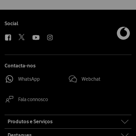
Follow
Social
us
Contacta-nos
WhatsApp
Webchat
Fala connosco
Site
Produtos e Serviços
map
Destaques