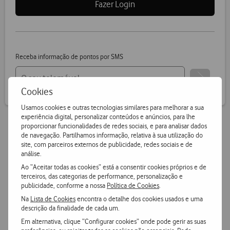
Fazer Login
Receba informação de pontos por SMS
Cookies
Usamos cookies e outras tecnologias similares para melhorar a sua
experiência digital, personalizar conteúdos e anúncios, para lhe
proporcionar funcionalidades de redes sociais, e para analisar dados
de navegação. Partilhamos informação, relativa à sua utilização do
Vantagens Vodafone.pt
site, com parceiros externos de publicidade, redes sociais e de
análise.
Ao “Aceitar todas as cookies” está a consentir cookies próprios e de
14 dias para devoluções
terceiros, das categorias de performance, personalização e
Pode devolver gratuitamente qualquer produto numa das
publicidade, conforme a nossa
Política de Cookies
.
nossas lojas ou CTT.
Na
Lista de Cookies
encontra o detalhe dos cookies usados e uma
descrição da finalidade de cada um.
Em alternativa, clique “Configurar cookies” onde pode gerir as suas
Entrega grátis
e ultrarápida