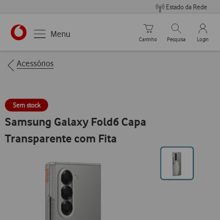
Estado da Rede
Carrinho de compras
Pesquisar
My Vo
Menu
Carrinho
Pesquisa
Login
https://www.vodafone.pt
Breadcrumbs
Acessórios
Sem stock
Samsung Galaxy Fold6 Capa
Transparente com Fita
Ir
para
posição0