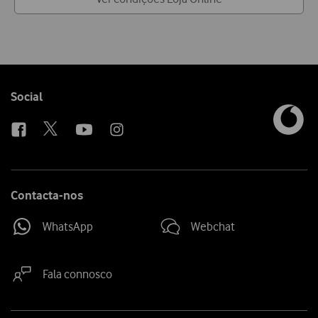
Follow
Social
us
Contacta-nos
WhatsApp
Webchat
Fala connosco
Site