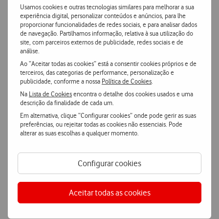
Usamos cookies e outras tecnologias similares para melhorar a sua
experiência digital, personalizar conteúdos e anúncios, para lhe
proporcionar funcionalidades de redes sociais, e para analisar dados
Entrega grátis
e ultrarápida
de navegação. Partilhamos informação, relativa à sua utilização do
Encomende hoje antes das 16h e receba no dia útil
site, com parceiros externos de publicidade, redes sociais e de
seguinte
ou receba em loja.
análise.
Ao “Aceitar todas as cookies” está a consentir cookies próprios e de
terceiros, das categorias de performance, personalização e
Pagamento
simples e seguro
publicidade, conforme a nossa
Política de Cookies
.
Pague de forma segura com MBWay ou Cartão de Crédito.
Na
Lista de Cookies
encontra o detalhe dos cookies usados e uma
descrição da finalidade de cada um.
Em alternativa, clique “Configurar cookies” onde pode gerir as suas
preferências, ou rejeitar todas as cookies não essenciais. Pode
alterar as suas escolhas a qualquer momento.
Características
Configurar cookies
Accordeon
Mais Características
Aceitar todas as cookies