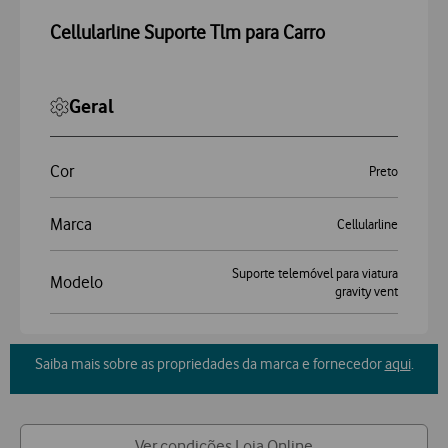
Cellularline Suporte Tlm para Carro
Geral
Cor
Preto
Marca
Cellularline
Suporte telemóvel para viatura
Modelo
gravity vent
Saiba mais sobre as propriedades da marca e fornecedor
aqui
.
Ver condições Loja Online