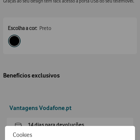
Graças ao seu design tem fácil acesso á porta USB do seu telemóvel.
Escolha a cor:
Preto
Benefícios exclusivos
Vantagens Vodafone.pt
14 dias para devoluções
Pode devolver gratuitamente qualquer produto numa das
Cookies
nossas lojas ou CTT.