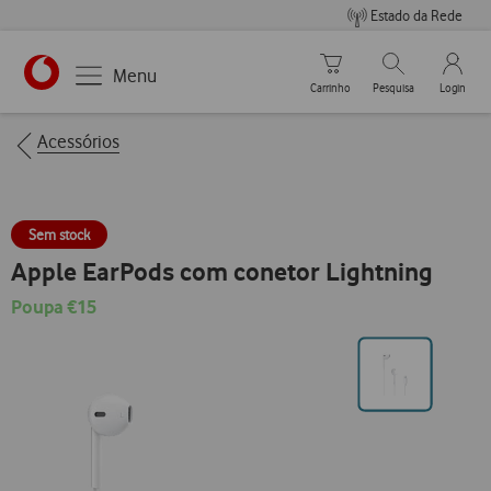
Estado da Rede
Carrinho de compras
Pesquisar
My Vo
Menu
Carrinho
Pesquisa
Login
https://www.vodafone.pt
Breadcrumbs
Acessórios
Sem stock
Apple EarPods com conetor Lightning
Poupa €15
Ir
para
posição0