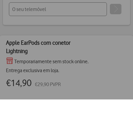
Apple
EarPods com conetor
Vantagens Vodafone.pt
Lightning
Temporariamente sem stock online.
14 dias para devoluções
Entrega exclusiva em loja.
Pode devolver gratuitamente qualquer produto numa das
nossas lojas ou CTT.
€14,90
€29,90 PVPR
Entrega grátis
e ultrarápida
Encomende hoje antes das 16h e receba no dia útil
seguinte
ou receba em loja.
Pagamento
simples e seguro
Pague de forma segura com MBWay ou Cartão de Crédito.