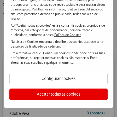
chamadas.
proporcionar funcionalidades de redes sociais, e para analisar dados
de navegação. Partilhamos informação, relativa à sua utilização do
site, com parceiros externos de publicidade, redes sociais e de
Com conetor Lightning.
análise.
Ao “Aceitar todas as cookies” está a consentir cookies próprios e de
Escolha a cor:
Branco
terceiros, das categorias de performance, personalização e
publicidade, conforme a nossa
Política de Cookies
.
Na
Lista de Cookies
encontra o detalhe dos cookies usados e uma
descrição da finalidade de cada um.
Em alternativa, clique “Configurar cookies” onde pode gerir as suas
preferências, ou rejeitar todas as cookies não essenciais. Pode
alterar as suas escolhas a qualquer momento.
Escolha como pagar
ver preço s/IVA
€14,90
Configurar cookies
€29,90 PVPR
Aceitar todas as cookies
€14,90
- €15,00 sobre PVPR
Clube Viva
80 pontos +