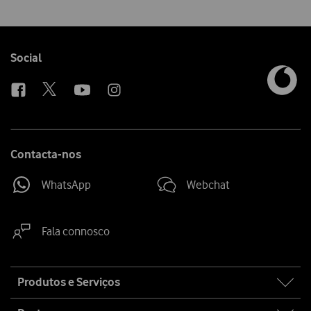
Follow
Social
us
Contacta-nos
WhatsApp
Webchat
Fala connosco
Site
Produtos e Serviços
map