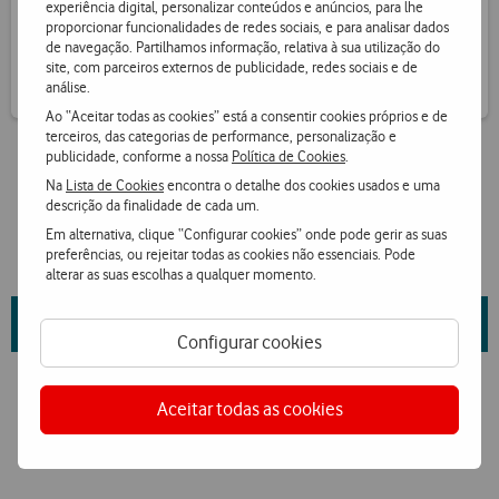
experiência digital, personalizar conteúdos e anúncios, para lhe
Receba informação de pontos por SMS
proporcionar funcionalidades de redes sociais, e para analisar dados
de navegação. Partilhamos informação, relativa à sua utilização do
site, com parceiros externos de publicidade, redes sociais e de
análise.
Ao “Aceitar todas as cookies” está a consentir cookies próprios e de
terceiros, das categorias de performance, personalização e
publicidade, conforme a nossa
Política de Cookies
.
Na
Lista de Cookies
encontra o detalhe dos cookies usados e uma
descrição da finalidade de cada um.
Em alternativa, clique “Configurar cookies” onde pode gerir as suas
preferências, ou rejeitar todas as cookies não essenciais. Pode
alterar as suas escolhas a qualquer momento.
Saiba mais sobre as propriedades da marca e fornecedor
aqui
.
Configurar cookies
Aceitar todas as cookies
Ver condições Loja Online